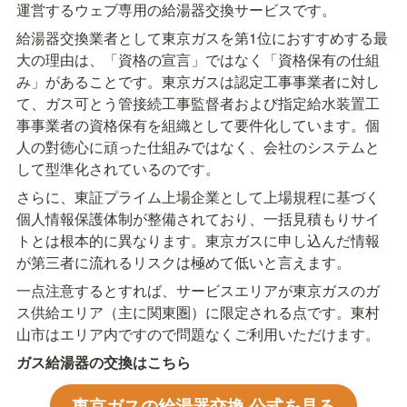
運営するウェブ専用の給湯器交換サービスです。
給湯器交換業者として東京ガスを第1位におすすめする最
大の理由は、「資格の宣言」ではなく「資格保有の仕組
み」があることです。東京ガスは認定工事事業者に対し
て、ガス可とう管接続工事監督者および指定給水装置工
事事業者の資格保有を組織として要件化しています。個
人の對徳心に頑った仕組みではなく、会社のシステムと
して型準化されているのです。
さらに、東証プライム上場企業として上場規程に基づく
個人情報保護体制が整備されており、一括見積もりサイ
トとは根本的に異なります。東京ガスに申し込んだ情報
が第三者に流れるリスクは極めて低いと言えます。
一点注意するとすれば、サービスエリアが東京ガスのガ
ス供給エリア（主に関東圏）に限定される点です。東村
山市はエリア内ですので問題なくご利用いただけます。
ガス給湯器の交換はこちら
東京ガスの給湯器交換 公式を見る