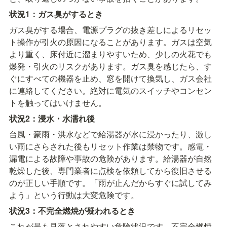
状況1：ガス臭がするとき
ガス臭がする場合、電源プラグの抜き差しによるリセッ
ト操作が引火の原因になることがあります。ガスは空気
より重く、床付近に溜まりやすいため、少しの火花でも
爆発・引火のリスクがあります。ガス臭を感じたら、す
ぐにすべての機器を止め、窓を開けて換気し、ガス会社
に連絡してください。絶対に電気のスイッチやコンセン
トを触ってはいけません。
状況2：浸水・水濡れ後
台風・豪雨・洪水などで給湯器が水に浸かったり、激し
い雨にさらされた後もリセット作業は禁物です。感電・
漏電による故障や事故の危険があります。給湯器が自然
乾燥した後、専門業者に点検を依頼してから復旧させる
のが正しい手順です。「雨が止んだからすぐに試してみ
よう」という行動は大変危険です。
状況3：不完全燃焼が疑われるとき
これが最も見落とされやすい危険状況です。不完全燃焼