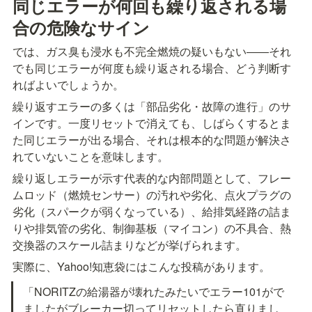
同じエラーが何回も繰り返される場
合の危険なサイン
では、ガス臭も浸水も不完全燃焼の疑いもない――それ
でも同じエラーが何度も繰り返される場合、どう判断す
ればよいでしょうか。
繰り返すエラーの多くは「部品劣化・故障の進行」のサ
インです。一度リセットで消えても、しばらくするとま
た同じエラーが出る場合、それは根本的な問題が解決さ
れていないことを意味します。
繰り返しエラーが示す代表的な内部問題として、フレー
ムロッド（燃焼センサー）の汚れや劣化、点火プラグの
劣化（スパークが弱くなっている）、給排気経路の詰ま
りや排気管の劣化、制御基板（マイコン）の不具合、熱
交換器のスケール詰まりなどが挙げられます。
実際に、Yahoo!知恵袋にはこんな投稿があります。
「NORITZの給湯器が壊れたみたいでエラー101がで
ましたがブレーカー切ってリセットしたら直りまし