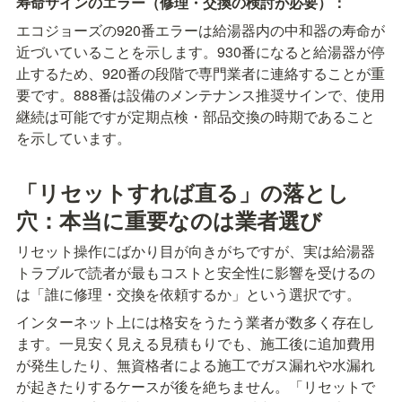
寿命サインのエラー（修理・交換の検討が必要）：
エコジョーズの920番エラーは給湯器内の中和器の寿命が
近づいていることを示します。930番になると給湯器が停
止するため、920番の段階で専門業者に連絡することが重
要です。888番は設備のメンテナンス推奨サインで、使用
継続は可能ですが定期点検・部品交換の時期であること
を示しています。
「リセットすれば直る」の落とし
穴：本当に重要なのは業者選び
リセット操作にばかり目が向きがちですが、実は給湯器
トラブルで読者が最もコストと安全性に影響を受けるの
は「誰に修理・交換を依頼するか」という選択です。
インターネット上には格安をうたう業者が数多く存在し
ます。一見安く見える見積もりでも、施工後に追加費用
が発生したり、無資格者による施工でガス漏れや水漏れ
が起きたりするケースが後を絶ちません。「リセットで