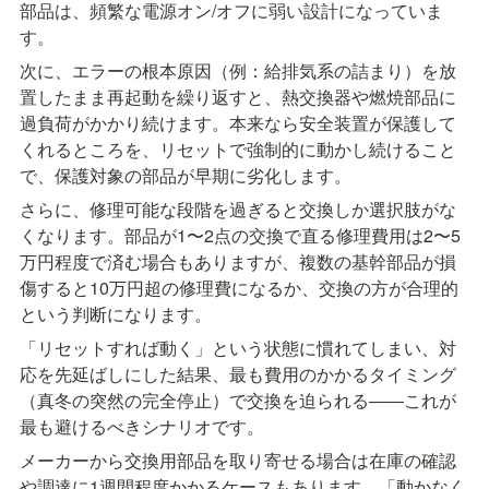
部品は、頻繁な電源オン/オフに弱い設計になっていま
す。
次に、エラーの根本原因（例：給排気系の詰まり）を放
置したまま再起動を繰り返すと、熱交換器や燃焼部品に
過負荷がかかり続けます。本来なら安全装置が保護して
くれるところを、リセットで強制的に動かし続けること
で、保護対象の部品が早期に劣化します。
さらに、修理可能な段階を過ぎると交換しか選択肢がな
くなります。部品が1〜2点の交換で直る修理費用は2〜5
万円程度で済む場合もありますが、複数の基幹部品が損
傷すると10万円超の修理費になるか、交換の方が合理的
という判断になります。
「リセットすれば動く」という状態に慣れてしまい、対
応を先延ばしにした結果、最も費用のかかるタイミング
（真冬の突然の完全停止）で交換を迫られる――これが
最も避けるべきシナリオです。
メーカーから交換用部品を取り寄せる場合は在庫の確認
や調達に1週間程度かかるケースもあります。「動かなく