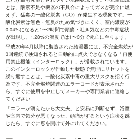
とは、酸素不足や機器の不具合によってガスが完全に燃
えず、猛毒の一酸化炭素（CO）が発生する現象です。一
酸化炭素は無色・無臭のため気づきにくく、室内濃度が
0.04%になると1〜2時間で頭痛・吐き気などの中毒症状
が出現し、1.28%の濃度では1〜3分で死亡に至ります。
平成20年4月以降に製造された給湯器には、不完全燃焼が
3回連続で検知されると自動的に点火できなくなる「再使
用禁止機能（インターロック）」が搭載されています。
このインターロックが作動した状態で無理にリセットを
繰り返すことは、一酸化炭素中毒の重大リスクを招く行
為です。不完全燃焼関連のエラーコードが表示された
ら、すぐに使用を中止してメーカーや専門業者に連絡し
てください。
「エラーが消えたから大丈夫」と安易に判断せず、浴室
や室内で気分が悪くなった、頭痛がするという症状を感
じたら、すぐに窓を開けて外に出てください。