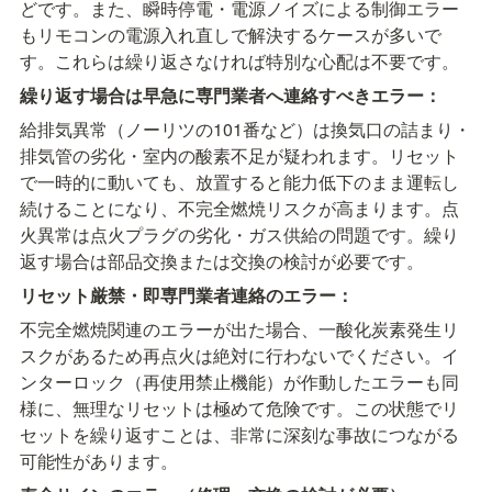
どです。また、瞬時停電・電源ノイズによる制御エラー
もリモコンの電源入れ直しで解決するケースが多いで
す。これらは繰り返さなければ特別な心配は不要です。
繰り返す場合は早急に専門業者へ連絡すべきエラー：
給排気異常（ノーリツの101番など）は換気口の詰まり・
排気管の劣化・室内の酸素不足が疑われます。リセット
で一時的に動いても、放置すると能力低下のまま運転し
続けることになり、不完全燃焼リスクが高まります。点
火異常は点火プラグの劣化・ガス供給の問題です。繰り
返す場合は部品交換または交換の検討が必要です。
リセット厳禁・即専門業者連絡のエラー：
不完全燃焼関連のエラーが出た場合、一酸化炭素発生リ
スクがあるため再点火は絶対に行わないでください。イ
ンターロック（再使用禁止機能）が作動したエラーも同
様に、無理なリセットは極めて危険です。この状態でリ
セットを繰り返すことは、非常に深刻な事故につながる
可能性があります。