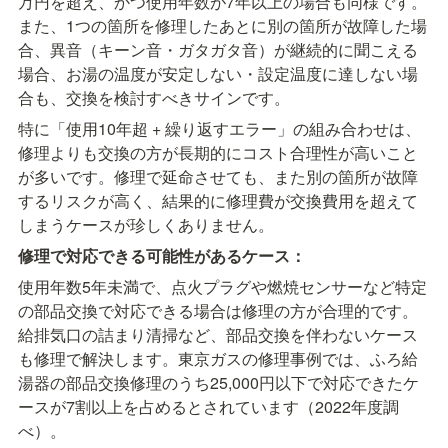
万円を超え、かつ使用年数が7年以上の場合も同様です。
また、1つの箇所を修理したあとに別の箇所が故障した場
合、異音（キーン音・ガタガタ音）が継続的に聞こえる
場合、お湯の温度が安定しない・設定温度に達しない場
合も、交換を検討すべきサインです。
特に「使用10年超 + 繰り返すエラー」の組み合わせは、
修理よりも交換の方が長期的にコスト合理性が高いこと
が多いです。修理で延命させても、また別の箇所が故障
するリスクが高く、結果的に修理費が交換費用を超えて
しまうケースが珍しくありません。
修理で対応できる可能性があるケース：
使用年数5年未満で、点火プラグや燃焼センサーなど特定
の部品交換で対応できる場合は修理の方が合理的です。
給排気口の詰まり清掃など、部品交換を伴わないケース
も修理で解決します。東京ガスの修理事例では、ふろ給
湯器の部品交換修理のうち25,000円以下で対応できたケ
ースが7割以上を占めるとされています（2022年度調
べ）。