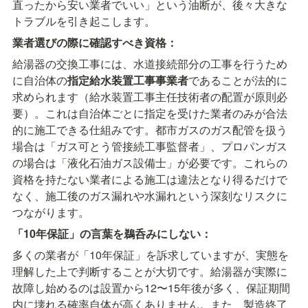
直ったから安い業者でいい」という油断が、後々大きな
トラブルを引き起こします。
業者選びの際に確認すべき資格：
給湯器の交換工事には、水道接続部分の工事を行うため
に自治体の
指定給水装置工事事業者
であることが法的に
求められます（給水装置工事主任技術者の配置が原則必
要）。これは自治体ごとに指定を受けた業者のみが合法
的に施工できる仕組みです。都市ガスのガス配管を扱う
場合は「ガス可とう管接続工事監督者」、プロパンガス
の場合は「液化石油ガス設備士」が必要です。これらの
資格を持たない業者による施工は違法となり得るだけで
なく、施工後のガス漏れや水漏れという深刻なリスクに
つながります。
「10年保証」の言葉を鵜呑みにしない：
多くの業者が「10年保証」を訴求していますが、実態を
理解した上で判断することが大切です。給湯器が実際に
故障し始めるのは設置から12〜15年後が多く、保証期間
内に壊れる確率自体が高くありません。また、製造終了