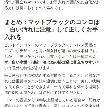
汚れが目立ちやすいです。お手入れの習慣化に自信があ
る方には特におすすめの素材です。
まとめ：マットブラックのコンロは
「白い汚れに注意」して正しくお手
入れを
ビルトインコンロのマットブラックステンレス天板は、
モダンなデザインと高い耐久性が魅力の天板素材です。
しかし「黒いから汚れが目立たない」とは一概に言え
ず、
白い水垢・指紋・油はねの跡は逆に目立ちやすい
と
いう意外な特性があります。
毎日使った後に乾拭きする習慣をつけること、頑固な汚
れには重曹やクエン酸を適切に使うことで、美しい状態
を長く保つことができます。一方で素材を傷める塩素系
漂白剤や金属たわしは絶対に避けてください。
コンロの設置から10年以上経過している場合や、汚れが
取れなくなってきた場合は、新しいコンロへの交換を検