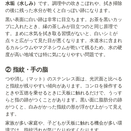
水垢（水しみ）
です。調理中の吹きこぼれや、拭き掃除
の後に残った水分が乾くと白っぽい跡になります。
黒い表面に白い跡は非常に目立ちます。お茶を黒いカッ
プに入れたとき、縁の茶しみが目立つのと同じ原理で
す。まめに水気を拭き取る習慣がないと、白いシミが
点々と広がって見た目が悪くなります。水道水に含まれ
るカルシウムやマグネシウムが乾いて残るため、水の硬
度が高い地域では特に気になりやすい問題です。
② 指紋・手の脂
つや消し（マット）のステンレス面は、光沢面と比べる
と指紋が残りやすい傾向があります。コンロを操作する
ときや五徳を乗せるときに天板に触れるだけで、うっす
らと指の跡がつくことがあります。黒い面に脂肪分の跡
がつくと、白みがかった指紋の形が浮かび上がって見え
ます。
家族が多い家庭や、子どもが天板に触れる機会が多い環
境では、指紋汚れが気になりやすくなります。