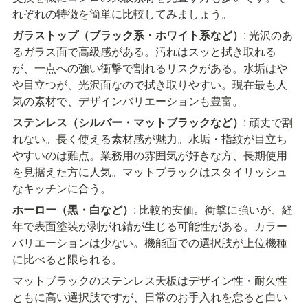
れぞれの特徴を簡単に比較してみましょう。
ガラストップ（ブラック系・ホワイト系など）
: 光沢のあ
るガラス面で高級感がある。汚れはスッと拭き取れる
が、一点への強い衝撃で割れるリスクがある。水垢はや
や目立つが、光沢面なので拭き取りやすい。現在最も人
気の素材で、デザインバリエーションも豊富。
ステンレス（シルバー・マットブラックなど）
: 頑丈で割
れない。長く使える素材感が魅力。水垢・指紋が目立ち
やすいのは難点。業務用の雰囲気が好きな方、長期使用
を見据えた方に人気。マットブラックはスタイリッシュ
なキッチンに合う。
ホーロー（黒・白など）
: 比較的安価。衝撃に強いが、経
年で表面塗装が剥がれ錆が生じる可能性がある。カラー
バリエーションは少ない。機能面での選択肢が上位機種
に比べると限られる。
マットブラックのステンレス天板はデザイン性・耐久性
ともに高い選択肢ですが、日常のお手入れを怠ると白い