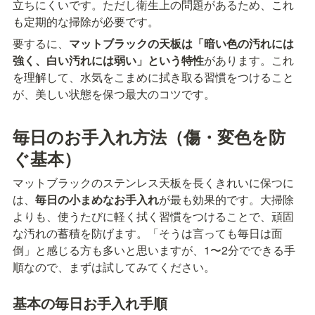
立ちにくいです。ただし衛生上の問題があるため、これ
も定期的な掃除が必要です。
要するに、
マットブラックの天板は「暗い色の汚れには
強く、白い汚れには弱い」という特性
があります。これ
を理解して、水気をこまめに拭き取る習慣をつけること
が、美しい状態を保つ最大のコツです。
毎日のお手入れ方法（傷・変色を防
ぐ基本）
マットブラックのステンレス天板を長くきれいに保つに
は、
毎日の小まめなお手入れ
が最も効果的です。大掃除
よりも、使うたびに軽く拭く習慣をつけることで、頑固
な汚れの蓄積を防げます。「そうは言っても毎日は面
倒」と感じる方も多いと思いますが、1〜2分でできる手
順なので、まずは試してみてください。
基本の毎日お手入れ手順