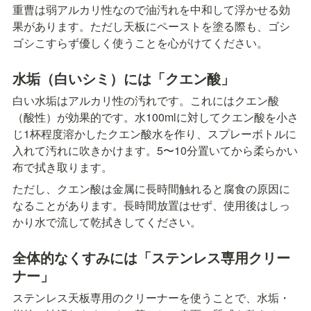
重曹は弱アルカリ性なので油汚れを中和して浮かせる効
果があります。ただし天板にペーストを塗る際も、ゴシ
ゴシこすらず優しく使うことを心がけてください。
水垢（白いシミ）には「クエン酸」
白い水垢はアルカリ性の汚れです。これにはクエン酸
（酸性）が効果的です。水100mlに対してクエン酸を小さ
じ1杯程度溶かしたクエン酸水を作り、スプレーボトルに
入れて汚れに吹きかけます。5〜10分置いてから柔らかい
布で拭き取ります。
ただし、クエン酸は金属に長時間触れると腐食の原因に
なることがあります。長時間放置はせず、使用後はしっ
かり水で流して乾拭きしてください。
全体的なくすみには「ステンレス専用クリー
ナー」
ステンレス天板専用のクリーナーを使うことで、水垢・