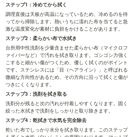
ステップ1：冷めてから拭く
調理直後は天板が高温になっているため、冷めるのを待
ってから掃除します。熱いうちに濡れた布を当てると急
激な温度変化が素材に負担をかけることがあります。
ステップ2：柔らかい布で水拭き
台所用中性洗剤を少量含ませた柔らかい布（マイクロフ
ァイバーなど）で汚れを拭き取ります。ゴシゴシ力強く
こすると細かい傷がつくため、優しく拭くのがポイント
です。ステンレスには「目（ヘアライン）」と呼ばれる
微細な方向性があるため、その方向に沿って拭くと傷が
つきにくくなります。
ステップ3：洗剤を拭き取る
洗剤分が残ると次の汚れが付着しやすくなります。固く
絞った水拭きで洗剤をしっかりと取り除きます。
ステップ4：乾拭きで水気を完全除去
乾いた布でしっかり水分を拭き取ります。このステップ
を省くと水垢（白いシミ）の原因になります。マットブ