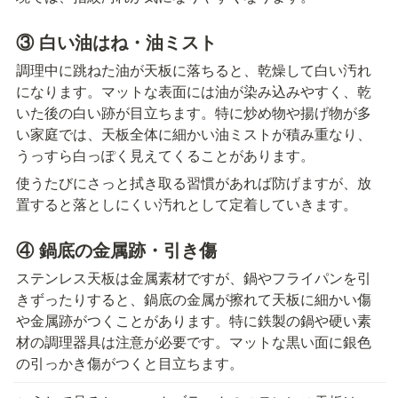
③ 白い油はね・油ミスト
調理中に跳ねた油が天板に落ちると、乾燥して白い汚れ
になります。マットな表面には油が染み込みやすく、乾
いた後の白い跡が目立ちます。特に炒め物や揚げ物が多
い家庭では、天板全体に細かい油ミストが積み重なり、
うっすら白っぽく見えてくることがあります。
使うたびにさっと拭き取る習慣があれば防げますが、放
置すると落としにくい汚れとして定着していきます。
④ 鍋底の金属跡・引き傷
ステンレス天板は金属素材ですが、鍋やフライパンを引
きずったりすると、鍋底の金属が擦れて天板に細かい傷
や金属跡がつくことがあります。特に鉄製の鍋や硬い素
材の調理器具は注意が必要です。マットな黒い面に銀色
の引っかき傷がつくと目立ちます。