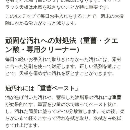
ラック天板は水気を残さないことが特に重要です。
この4ステップで毎日お手入れをすることで、週末の大掃
除にかかる労力がぐっと減ります。
頑固な汚れへの対処法（重曹・クエ
ン酸・専用クリーナー）
毎日の軽いお手入れで取りきれなかった汚れには、素材
に合った洗剤を使って対応します。正しい洗剤を選ぶこ
とで、天板を傷めずに汚れを落とすことができます。
油汚れには「重曹ペースト」
油が焦げ付いた汚れや、蓄積した油脂系の汚れには
重曹
が効果的です。重曹を少量の水で練ってペースト状に
し、汚れた箇所に塗って5〜10分放置します。その後、柔
らかい布で軽くこすって汚れを拭き取り、水拭き→乾拭
きで仕上げます。