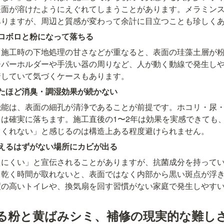
表面が溶けたようにえぐれてしまうことがあります。メラミン
ありますが、周辺と質感が変わって余計に目立つことも珍しく
ロボロと粉になって落ちる
、施工時の下地処理の甘さなどが重なると、表面の珪藻土層が
ーパーホルダーや手洗い器の周りなど、人が動く動線で発生し
着していて気づくケースもあります。
たほど消臭・調湿効果が続かない
機能は、表面の細孔が清浄であることが前提です。ホコリ・尿
は確実に落ちます。施工直後の1〜2年は効果を実感できても、
てくれない」と感じるのは構造上ある程度避けられません。
えるはずがない場所にカビが出る
えにくい」と宣伝されることがありますが、抗菌成分を持って
ま乾く時間が取れないと、表面ではなく内部から黒い斑点が浮
度の高いトイレや、換気扇を回す習慣がない家庭で発生しやす
る粉と黄ばみシミ、補修の現実的な難し