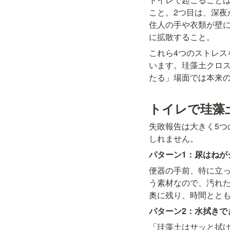
こと。2つ目は、深夜
住人の手や衣類が壁
に拡散すること。
これら4つのストレス
います。珪藻土クロ
たる」場面では本来
トイレで珪藻
失敗報告は大きく5
しれません。
パターン1：尿はねが
便器の手前、特に立
う素材なので、汚れ
奥に残り、時間とと
パターン2：水拭きで
「珪藻土はサッと拭