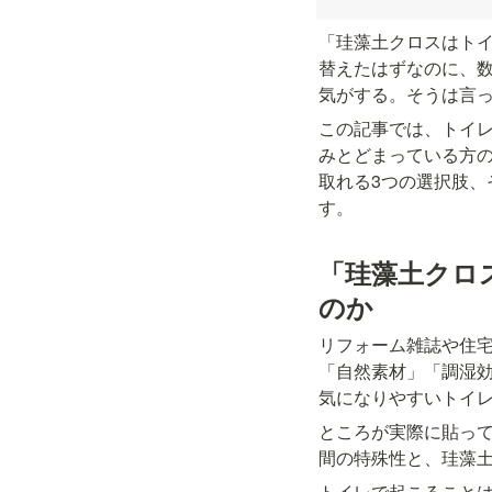
「珪藻土クロスはト
替えたはずなのに、
気がする。そうは言
この記事では、トイ
みとどまっている方
取れる3つの選択肢
す。
「珪藻土クロ
のか
リフォーム雑誌や住
「自然素材」「調湿
気になりやすいトイ
ところが実際に貼っ
間の特殊性と、珪藻
トイレで起こることは