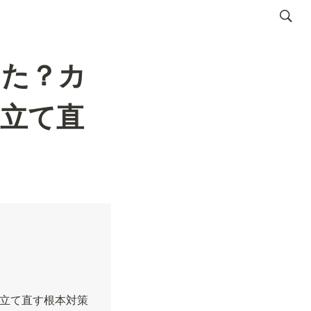
った？カ
立て直
立て直す根本対策