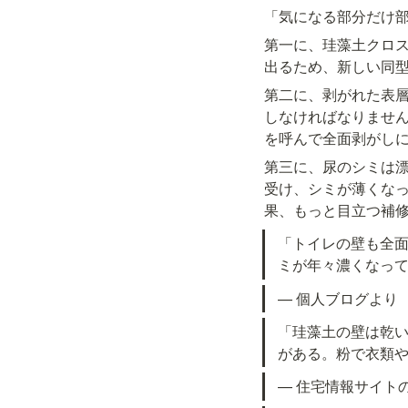
「気になる部分だけ
第一に、珪藻土クロ
出るため、新しい同
第二に、剥がれた表
しなければなりません
を呼んで全面剥がし
第三に、尿のシミは
受け、シミが薄くな
果、もっと目立つ補
「トイレの壁も全
ミが年々濃くなっ
— 個人ブログより
「珪藻土の壁は乾
がある。粉で衣類
— 住宅情報サイト