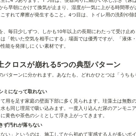
から早朝にかけて換気が止まり、湿度が一気に上がる時間帯が
にこすれて摩擦が発生すること。4つ目は、トイレ用の洗剤や除
を、毎日少しずつ、しかも10年以上の長期にわたって受け止
スは「乾いた空気を相手にする」場面では優秀ですが、「液体
の性能を発揮しにくい素材です。
土クロスが崩れる5つの典型パターン
つのパターンに分かれます。あなたも、どれかひとつは「うちも
シミになって取れない
って用を足す家庭の壁面下部に多く見られます。珪藻土は無数
た水も同じ理屈で吸い込みます。一度入り込んだ尿のアンモニ
もに黄色や茶色のシミとして浮き上がってきます。
きず汚れが落ちない
けない」というのは、施工してから初めて実感する人が多いポ