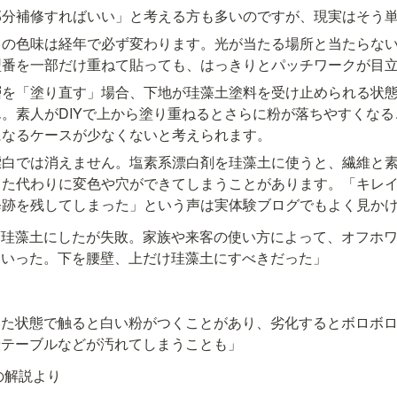
部分補修すればいい」と考える方も多いのですが、現実はそう
スの色味は経年で必ず変わります。光が当たる場所と当たらな
型番を一部だけ重ねて貼っても、はっきりとパッチワークが目
層を「塗り直す」場合、下地が珪藻土塗料を受け止められる状
。素人がDIYで上から塗り重ねるとさらに粉が落ちやすくな
になるケースが少なくないと考えられます。
漂白では消えません。塩素系漂白剤を珪藻土に使うと、繊維と
った代わりに変色や穴ができてしまうことがあります。「キレ
修跡を残してしまった」という声は実体験ブログでもよく見か
面珪藻土にしたが失敗。家族や来客の使い方によって、オフホ
ていった。下を腰壁、上だけ珪藻土にすべきだった」
いた状態で触ると白い粉がつくことがあり、劣化するとボロボ
やテーブルなどが汚れてしまうことも」
の解説より