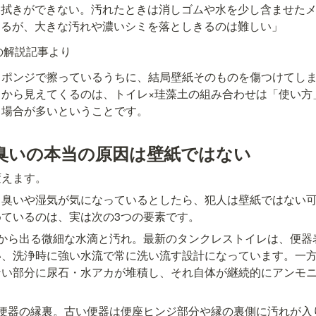
水拭きができない。汚れたときは消しゴムや水を少し含ませた
あるが、大きな汚れや濃いシミを落としきるのは難しい」
の解説記事より
スポンジで擦っているうちに、結局壁紙そのものを傷つけてし
ミから見えてくるのは、トイレ×珪藻土の組み合わせは「使い方
る場合が多いということです。
臭いの本当の原因は壁紙ではない
変えます。
も臭いや湿気が気になっているとしたら、犯人は壁紙ではない
ているのは、実は次の3つの要素です。
のから出る微細な水滴と汚れ。最新のタンクレストイレは、便器
、洗浄時に強い水流で常に洗い流す設計になっています。一方
ない部分に尿石・水アカが堆積し、それ自体が継続的にアンモ
と便器の縁裏。古い便器は便座ヒンジ部分や縁の裏側に汚れが入