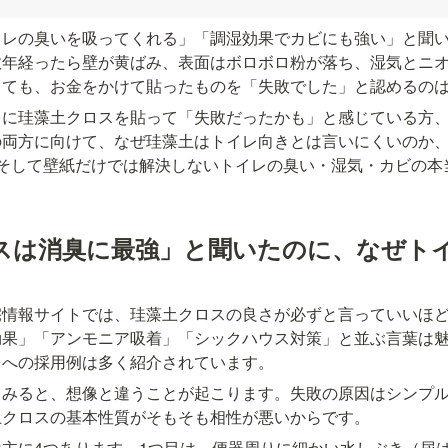
イレの臭いを吸ってくれる」「調湿効果でカビにも強い」と聞
数年経ったら壁が黄ばみ、表面はボロボロ粉が落ち、湿気とニ
っても、お金をかけて貼ったものを「失敗でした」と認めるの
レに珪藻土クロスを貼って「失敗だったかも」と感じている方
の両方に向けて、なぜ珪藻土はトイレ向きとは言いにくいのか
、そして壁紙だけでは解決しないトイレの臭い・湿気・カビの本
スは消臭に最強」と聞いたのに、なぜト
宅情報サイトでは、珪藻土クロスの良さが必ずと言っていいほ
効果」「アンモニア吸着」「シックハウス対策」と並ぶ言葉は
レへの採用例は多く紹介されています。
てみると、想像と違うことが起こります。失敗の原因はシンプ
土クロスの基本性質がそもそも相性が悪いからです。
主に4つあります。1つ目は、便器周りに細かい水しぶき（尿