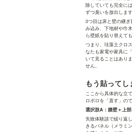
除していても完全に
ずつ臭いを放出しま
3つ目は床と壁の継
み込み、下地材や巾
ら壁紙を貼り替えて
つまり、珪藻土クロ
なたも家電や家具に
いて見ることはあり
せん。
もう貼ってし
ここから具体的な立
ロボロを「直す」の
選択肢A：腰壁＋上部
失敗体験談で繰り返
きるパネル（メラミ