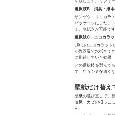
を残します。リフォ
選択肢B：消臭・撥
サンゲツ・リリカラ
パッケージにした、ト
て、水拭きが可能で
選択肢C：エコカラ
LIXILのエコカラ
が陶器質で水拭きで
に期待していた効果
どの選択肢を選んで
で、年々シミが濃く
壁紙だけ替え
壁紙の選び直しで、
湿気・カビの根っこ
ん。