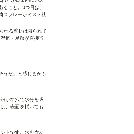
あること。3つ目は、
菌スプレーがミスト状
められる壁材は限られて
・湿気・摩擦が直接当
そうだ」と感じるかも
の細かな穴で水分を吸
アは、表面を拭いても
イントです。水を含ん