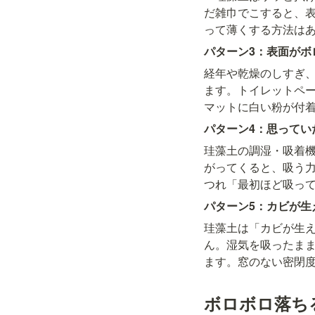
だ雑巾でこすると、
って薄くする方法は
パターン3：表面がボ
経年や乾燥のしすぎ
ます。トイレットペ
マットに白い粉が付
パターン4：思ってい
珪藻土の調湿・吸着
がってくると、吸う力
つれ「最初ほど吸っ
パターン5：カビが生
珪藻土は「カビが生
ん。湿気を吸ったま
ます。窓のない密閉
ボロボロ落ち