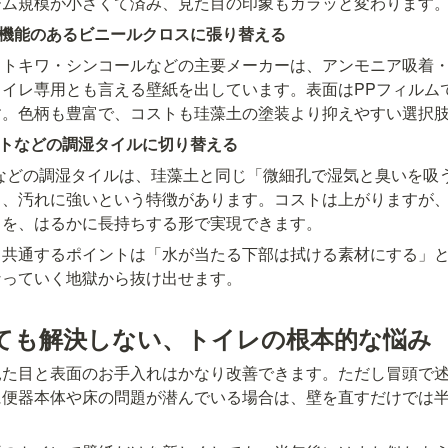
ーム規模が小さくて済み、見た目の印象もガラッと変わります
水機能のあるビニールクロスに張り替える
・トキワ・シンコールなどの主要メーカーは、アンモニア吸着
イレ専用とも言える壁紙を出しています。表面はPPフィルム
す。色柄も豊富で、コストも珪藻土の塗装より抑えやすい選択
ットなどの調湿タイルに切り替える
ットなどの調湿タイルは、珪藻土と同じ「微細孔で湿気と臭いを吸
き、汚れに強いという特徴があります。コストは上がりますが
」を、はるかに長持ちする形で実現できます。
も共通するポイントは「水が当たる下部は拭ける素材にする」
なっていく地獄から抜け出せます。
ても解決しない、トイレの根本的な悩み
見た目と表面のお手入れはかなり改善できます。ただし冒頭で
に便器本体や床の問題が潜んでいる場合は、壁を直すだけでは