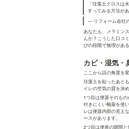
「珪藻土クロスは
すってみる方法が
— リフォーム会社
あなたも、メラミン
んか？こうした口コ
びの段階で無理があ
カビ・湿気・
ここから話の角度を
珪藻土を貼ったあと
イレの空気の質を決め
1つ目は便器そのも
付きにくい釉薬を使い
レは便器内部の見え
ースがあります。
2つ目は便座の隙間