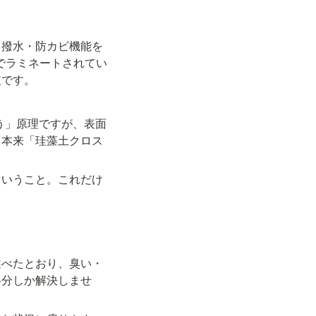
。
・撥水・防カビ機能を
でラミネートされてい
肢です。
う」原理ですが、表面
、本来「珪藻土クロス
ということ。これだけ
述べたとおり、臭い・
半分しか解決しませ