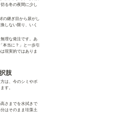
を切る冬の夜間に少し
材の継ぎ目から尿がし
交換しない限り、いく
も無理な発注です。あ
「本当に？」と一歩引
のは現実的ではありま
択肢
た方は、今のシミやボ
ります。
の高さまでを水拭きで
部分はそのまま珪藻土