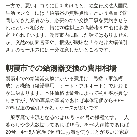
一方で、悪い口コミに目を向けると、独立行政法人国民
生活センターには「給湯器の無料点検」という名目で訪
問してきた業者から、必要のない交換工事を契約させら
れたという相談が、特に70歳以上の高齢者を中心に多数
寄せられています。朝霞市内に限った話ではありません
が、突然の訪問営業や、根拠が曖昧な「今だけ大幅値引
き」のセールスには十分注意したいところです。
朝霞市での給湯器交換の費用相場
朝霞市での給湯器交換にかかる費用は、号数（家族構
成）と機能（給湯専用・オート・フルオート）でおおま
かに決まります。本体価格は業者によって割引率が異な
りますが、Web専業の業者であれば本体定価から60〜
70%程度の値引きが効くケースが多いです。
一般家庭で主流となるのは16号〜24号の機種です。一人
暮らしや少人数世帯であれば16号、3〜4人家族であれば
20号、4〜5人家族で同時にお湯を使うことが多いご家庭