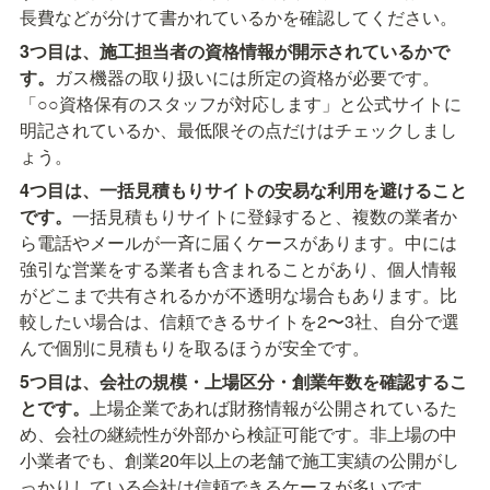
長費などが分けて書かれているかを確認してください。
3つ目は、施工担当者の資格情報が開示されているかで
す。
ガス機器の取り扱いには所定の資格が必要です。
「○○資格保有のスタッフが対応します」と公式サイトに
明記されているか、最低限その点だけはチェックしまし
ょう。
4つ目は、一括見積もりサイトの安易な利用を避けること
です。
一括見積もりサイトに登録すると、複数の業者か
ら電話やメールが一斉に届くケースがあります。中には
強引な営業をする業者も含まれることがあり、個人情報
がどこまで共有されるかが不透明な場合もあります。比
較したい場合は、信頼できるサイトを2〜3社、自分で選
んで個別に見積もりを取るほうが安全です。
5つ目は、会社の規模・上場区分・創業年数を確認するこ
とです。
上場企業であれば財務情報が公開されているた
め、会社の継続性が外部から検証可能です。非上場の中
小業者でも、創業20年以上の老舗で施工実績の公開がし
っかりしている会社は信頼できるケースが多いです。