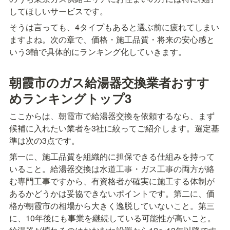
してほしいサービスです。
そうは言っても、4タイプもあると選ぶ前に疲れてしまい
ますよね。次の章で、価格・施工品質・将来の安心感と
いう3軸で具体的にランキング化していきます。
朝霞市のガス給湯器交換業者おすす
めランキングトップ3
ここからは、朝霞市で給湯器交換を依頼するなら、まず
候補に入れたい業者を3社に絞ってご紹介します。選定基
準は次の3点です。
第一に、施工品質を組織的に担保できる仕組みを持って
いること。給湯器交換は水道工事・ガス工事の両方が絡
む専門工事ですから、有資格者が確実に施工する体制が
あるかどうかは妥協できないポイントです。第二に、価
格が朝霞市の相場から大きく逸脱していないこと。第三
に、10年後にも事業を継続している可能性が高いこと。