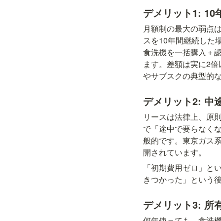
デメリット1: 
月額制の最大の弱点は
スを10年間継続した場合
食洗機を一括購入＋認
ます。差額は実に2
やサブスクの典型的
デメリット2: 
リースは法律上、原
で「途中で要らなく
般的です。東京ガス
開されています。
「初期費用ゼロ」と
きつかった」という
デメリット3: 
何年使っても、食洗