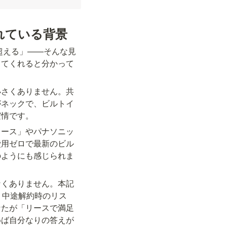
れている背景
超える」——そんな見
してくれると分かって
小さくありません。共
がネックで、ビルトイ
実情です。
リース」やパナソニッ
費用ゼロで最新のビル
のようにも感じられま
なくありません。本記
、中途解約時のリス
なたが「リースで満足
めば自分なりの答えが