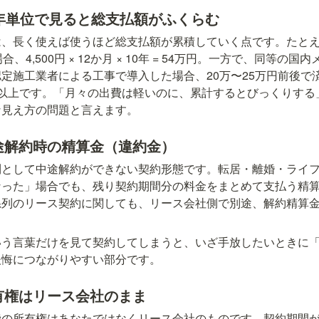
10年単位で見ると総支払額がふくらむ
、長く使えば使うほど総支払額が累積していく点です。たとえば
、4,500円 × 12か月 × 10年 = 54万円。一方で、同等の
定施工業者による工事で導入した場合、20万〜25万円前後で
倍以上です。「月々の出費は軽いのに、累計するとびっくりする
な見え方の問題と言えます。
中途解約時の精算金（違約金）
則として中途解約ができない契約形態です。転居・離婚・ライ
なった」場合でも、残り契約期間分の料金をまとめて支払う精
系列のリース契約に関しても、リース会社側で別途、解約精算
いう言葉だけを見て契約してしまうと、いざ手放したいときに
後悔につながりやすい部分です。
所有権はリース会社のまま
機の所有権はあなたではなくリース会社のものです。契約期間