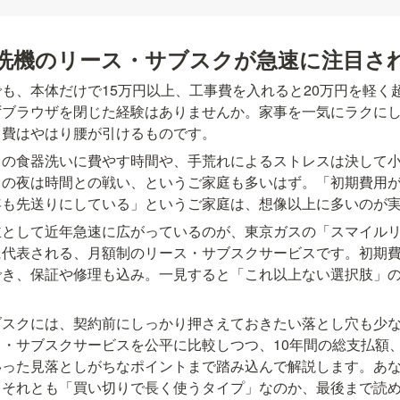
洗機のリース・サブスクが急速に注目さ
も、本体だけで15万円以上、工事費を入れると20万円を軽く
ずブラウザを閉じた経験はありませんか。家事を一気にラクに
出費はやはり腰が引けるものです。
日の食器洗いに費やす時間や、手荒れによるストレスは決して
日の夜は時間との戦い、というご家庭も多いはず。「初期費用
年も先送りにしている」というご家庭は、想像以上に多いのが
主として近年急速に広がっているのが、東京ガスの「スマイル
に代表される、月額制のリース・サブスクサービスです。初期
でき、保証や修理も込み。一見すると「これ以上ない選択肢」
ブスクには、契約前にしっかり押さえておきたい落とし穴も少
・サブスクサービスを公平に比較しつつ、10年間の総支払額
いった見落としがちなポイントまで踏み込んで解説します。あ
、それとも「買い切りで長く使うタイプ」なのか、最後まで読