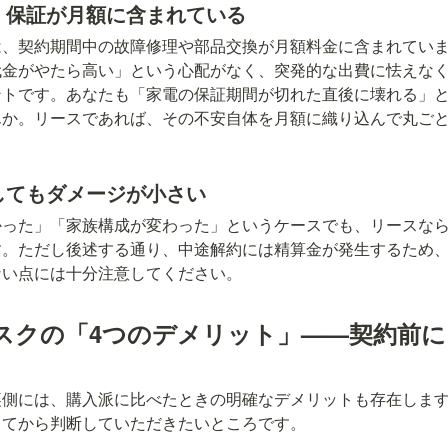
理・保証が月額に含まれている
は、契約期間中の故障修理や部品交換が月額料金に含まれてい
代金がやたら高い」という心配がなく、突発的な出費に怯えな
ントです。あなたも「家電の保証期間が切れた直後に壊れる」
んか。リースであれば、その不安自体を月額に織り込んで丸ご
敗してもダメージが小さい
かった」「家族構成が変わった」というケースでも、リースな
す。ただし後述する通り、中途解約には精算金が発生するため
ない点には十分注意してください。
スクの「4つのデメリット」——契約前
裏側には、購入派に比べたときの明確なデメリットも存在しま
してから判断していただきたいところです。