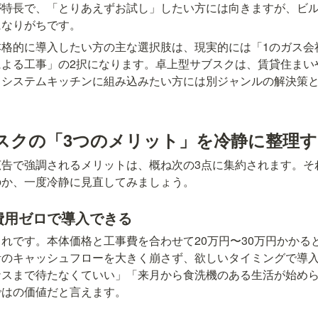
が特長で、「とりあえずお試し」したい方には向きますが、ビ
になりがちです。
本格的に導入したい方の主な選択肢は、現実的には「1のガス会
による工事」の2択になります。卓上型サブスクは、賃貸住まい
、システムキッチンに組み込みたい方には別ジャンルの解決策
スクの「3つのメリット」を冷静に整理す
広告で強調されるメリットは、概ね次の3点に集約されます。そ
のか、一度冷静に見直してみましょう。
期費用ゼロで導入できる
れです。本体価格と工事費を合わせて20万円〜30万円かかる
計のキャッシュフローを大きく崩さず、欲しいタイミングで導
ナスまで待たなくていい」「来月から食洗機のある生活が始め
ではの価値だと言えます。