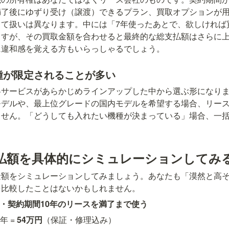
満了後にゆずり受け（譲渡）できるプラン、買取オプションが
って扱いは異なります。中には「7年使ったあとで、欲しければ
ますが、その買取金額を合わせると最終的な総支払額はさらに
に違和感を覚える方もいらっしゃるでしょう。
機種が限定されることが多い
各サービスがあらかじめラインアップした中から選ぶ形になり
モデルや、最上位グレードの国内モデルを希望する場合、リー
ません。「どうしても入れたい機種が決まっている」場合、一
支払額を具体的にシミュレーションしてみ
金額をシミュレーションしてみましょう。あなたも「漠然と高
を比較したことはないかもしれません。
00円・契約期間10年のリースを満了まで使う
年 = 
54万円
（保証・修理込み）