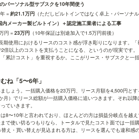
60円のパーソナル型サブスクを10年間使う
年 = 
約21.1万円
（ただしビルトインではなく卓上・パーソナル
（国内メーカー製ビルトイン）＋認定施工業者による工事
円 = 
23万円
（10年保証は別途加入で1.5万円前後）
、長期使用におけるリースのコスト感が浮き彫りになります。「
で2倍以上のコストを支払うことになる、というのが現実です
、「累計コスト」を重視するか。ここがリース・サブスクと一
むね「5〜6年」
しょう。一括購入価格を23万円、リース月額を4,500円とすると、
4年3か月）でリース総額が一括購入価格に追いつきます。それ以
なっていきます。
は8〜10年と言われており、ほとんどの方は損益分岐点を越
後まで使い切るつもりなら、トータルで見たコスト面では一括
み替え・買い替えが見込まれる方は、リースを選んでも違和感