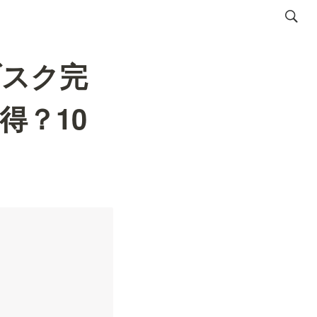
ブスク完
得？10