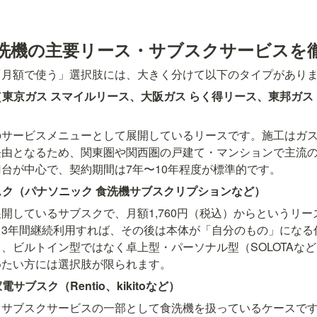
洗機の主要リース・サブスクサービスを
「月額で使う」選択肢には、大きく分けて以下のタイプがあり
ス（東京ガス スマイルリース、大阪ガス らく得リース、東邦ガス
のサービスメニューとして展開しているリースです。施工はガ
経由となるため、関東圏や関西圏の戸建て・マンションで主流
000円台が中心で、契約期間は7年〜10年程度が標準的です。
ブスク（パナソニック 食洗機サブスクリプションなど）
開しているサブスクで、月額1,760円（税込）からというリ
。3年間継続利用すれば、その後は本体が「自分のもの」になる
、ビルトイン型ではなく卓上型・パーソナル型（SOLOTAな
めたい方には選択肢が限られます。
サブスク（Rentio、kikitoなど）
・サブスクサービスの一部として食洗機を扱っているケースです