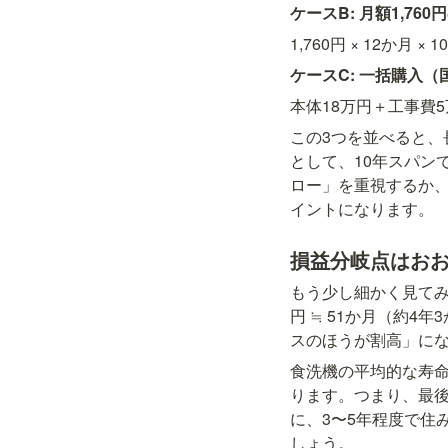
ケースB: 月額1,7
1,760円 × 12か月 × 10
ケースC: 一括購入
本体18万円＋工事費5万
この3つを並べると
として、10年スパン
ロー」を重視するか
イントになります。
損益分岐点はおお
もう少し細かく見てみま
円 ≒ 51か月（約
スのほうが割高」に
食洗機の平均的な寿命
ります。つまり、最
に、3〜5年程度で住
しょう。