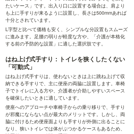
たいケース」です。出入り口に設置する場合は、肩より
も上に手すりが来るように設置し、長さは500mmあれば
十分とされています。
L字型と比べて価格も安く、シンプルな分設置もスムーズ
に進みます。足腰の弱りが軽度な方や、「介護が本格化
する前の予防的な設置」に適した選択肢です。
はね上げ式手すり：トイレを狭くしたくない
「可動式」
はね上げ式手すりは、使わないときは上に跳ね上げて収
納できる手すりで、主に便座の両脇に設置します。車椅
子でトイレに入る方や、介護者が介助しやすいスペース
を確保したいときに適しています。
便座へのアプローチや車椅子からの乗り移りで、手すり
が邪魔にならない点が最大のメリットです。しかし、両
脇に付けるため便座面よりも手すりが外側に出ることに
なり、狭いトイレでは体がぶつかるケースもあるため、