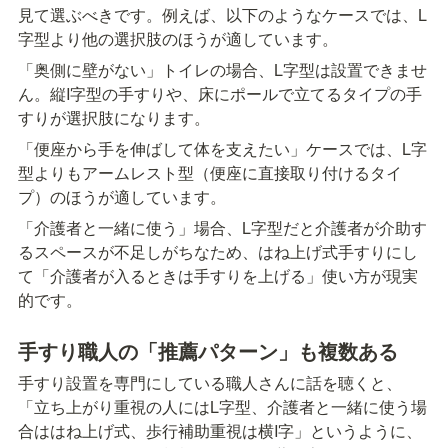
見て選ぶべきです。例えば、以下のようなケースでは、L
字型より他の選択肢のほうが適しています。
「奥側に壁がない」トイレの場合、L字型は設置できませ
ん。縦I字型の手すりや、床にポールで立てるタイプの手
すりが選択肢になります。
「便座から手を伸ばして体を支えたい」ケースでは、L字
型よりもアームレスト型（便座に直接取り付けるタイ
プ）のほうが適しています。
「介護者と一緒に使う」場合、L字型だと介護者が介助す
るスペースが不足しがちなため、はね上げ式手すりにし
て「介護者が入るときは手すりを上げる」使い方が現実
的です。
手すり職人の「推薦パターン」も複数ある
手すり設置を専門にしている職人さんに話を聴くと、
「立ち上がり重視の人にはL字型、介護者と一緒に使う場
合ははね上げ式、歩行補助重視は横I字」というように、