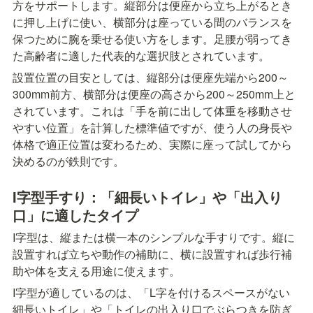
方をサポートします。縦部分は便座から立ち上がるとき
に押し上げに使い、横部分は座っている間のバランスを
保つために腕を乗せる使い方をします。足腰が弱ってき
た高齢者に適した代表的な選択肢とされています。
設置位置の目安としては、縦部分は便座先端から200～
300mm前方、横部分は便座の高さから200～250mm上と
されています。これは「手を前に出して体重を移動させ
やすい位置」を計算した標準値ですが、使う人の身長や
体格で適正位置は変わるため、実際に座って試してから
決めるのが鉄則です。
I字型手すり：「細長いトイレ」や「出入り
口」に適したタイプ
I字型は、縦または横一本のシンプルな手すりです。縦に
設置すれば立ちや動作の補助に、横に設置すれば歩行補
助や体を支える用途に使えます。
I字型が適しているのは、「L字を付けるスペースがない
細長いトイレ」や「トイレの出入り口でぶらつきを防ぎ