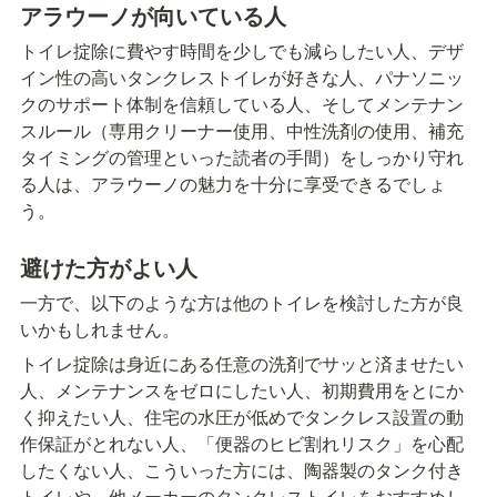
アラウーノが向いている人
トイレ掟除に費やす時間を少しでも減らしたい人、デザ
イン性の高いタンクレストイレが好きな人、パナソニッ
クのサポート体制を信頼している人、そしてメンテナン
スルール（専用クリーナー使用、中性洗剤の使用、補充
タイミングの管理といった読者の手間）をしっかり守れ
る人は、アラウーノの魅力を十分に享受できるでしょ
う。
避けた方がよい人
一方で、以下のような方は他のトイレを検討した方が良
いかもしれません。
トイレ掟除は身近にある任意の洗剤でサッと済ませたい
人、メンテナンスをゼロにしたい人、初期費用をとにか
く抑えたい人、住宅の水圧が低めでタンクレス設置の動
作保証がとれない人、「便器のヒビ割れリスク」を心配
したくない人、こういった方には、陶器製のタンク付き
トイレや、他メーカーのタンクレストイレをおすすめし