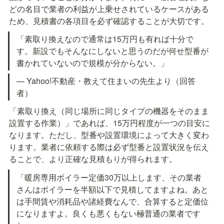
どの名目で業者の利益が上乗せされているケースがある
ため、見積書の各項目を必ず確認することが大切です。
「素取り換えなので通常は15万円も有れば十分で
す。新設でもそんなにしないと思うのだが何せ型番が
書かれていないので規模が分からない。」
— Yahoo!不動産・教えて住まいの先生より（回答
者）
「素取り換え（同じ場所に同じタイプの機器をそのまま
設置する作業）」であれば、15万円程度が一つの目安に
なります。ただし、型番や設置環境によって大きく変わ
ります。業者に依頼する際は必ず型番と設置状況を伝え
ることで、より正確な見積もりが得られます。
「暖房専用ボイラー定価30万以上します、その業者
さんはボイラーを半額以下で見積してますよね。あと
は手間賃や消耗品や諸経費なんで、合算すると定価位
になりますよ。良くも悪くもない極普通の業者です