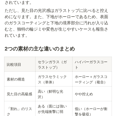
されています。
ただし、見た目の光沢感はガラストップに比べると控え
めになります。また、下地がホーローであるため、表面
のガラスコーティングと下地の境界部分に汚れが入り込
むと、独特の輪ジミや変色が生じやすいケースも報告さ
れています。
2つの素材の主な違いのまとめ
セランガラス（ガ
ハイパーガラスコー
比較項目
ラストップ）
ト
ガラスセラミック
ホーロー＋ガラスコ
素材の構造
ス（単体）
ーティング（複合）
高い（鮮明な光
見た目の高級感
やや控えめ
沢）
ある（面には強い
「割れ」のリス
低い（ホーローが衝
が先端衝撃に弱
ク
撃を吸収）