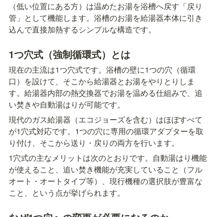
（低い位置にある方）は温めたお湯を浴槽へ戻す「戻り
管」として機能します。浴槽のお湯を給湯器本体に引き
込んで直接加熱するシンプルな構造です。
1つ穴式（強制循環式）とは
現在の主流は1つ穴式です。浴槽の壁に1つの穴（循環
口）を設けて、そこから給湯器とお湯をやりとりしま
す。給湯器内部の熱交換器でお湯を温める仕組みで、追
い焚きや自動湯はりが可能です。
現代のガス給湯器（エコジョーズを含む）はほぼすべて
が1穴式対応です。1つの穴に専用の循環アダプターを取
り付け、そこから送り・戻りの両方を行います。
1穴式の主なメリットは次のとおりです。自動湯はり機能
が使えること、追い焚き機能が充実していること（フル
オート・オートタイプ等）、現行機種の選択肢が豊富な
こと、という点が挙げられます。