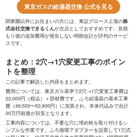
東京ガスの給湯器交換 公式を見る
関東圏以外にお住まいの方には、東証グロース上場の
株
式会社交換できるくん
が次点としておすすめです。見積
もり後の追加費用が発生しない明朗会計が評判のサービ
スです。
まとめ：2穴→1穴変更工事のポイン
トを整理
この記事で解説した内容をまとめます。
費用については、東京ガス基準で2穴→1穴変更工事費は
22,000円（税込）＋部材費です。ふろ給湯器の基本工事
費（49,500〜53,900円）に加算され、本体代込みで合計
20万円前後が目安となります。
工事内容については、不要な穴に埋め栓を取り付けるシ
ンプルな作業です。ふろ循環アダプターを設置して1穴式