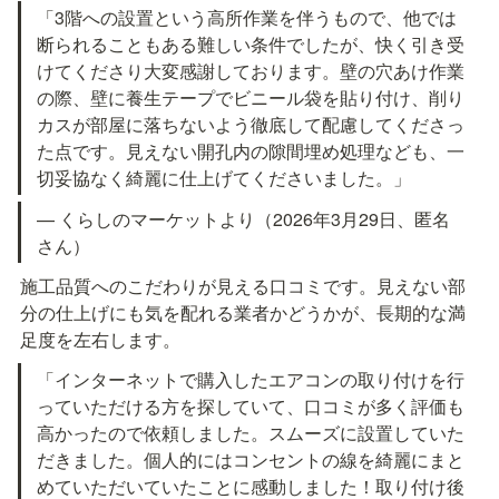
「3階への設置という高所作業を伴うもので、他では
断られることもある難しい条件でしたが、快く引き受
けてくださり大変感謝しております。壁の穴あけ作業
の際、壁に養生テープでビニール袋を貼り付け、削り
カスが部屋に落ちないよう徹底して配慮してくださっ
た点です。見えない開孔内の隙間埋め処理なども、一
切妥協なく綺麗に仕上げてくださいました。」
— くらしのマーケットより（2026年3月29日、匿名
さん）
施工品質へのこだわりが見える口コミです。見えない部
分の仕上げにも気を配れる業者かどうかが、長期的な満
足度を左右します。
「インターネットで購入したエアコンの取り付けを行
っていただける方を探していて、口コミが多く評価も
高かったので依頼しました。スムーズに設置していた
だきました。個人的にはコンセントの線を綺麗にまと
めていただいていたことに感動しました！取り付け後