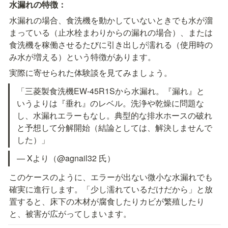
水漏れの特徴：
水漏れの場合、食洗機を動かしていないときでも水が溜
まっている（止水栓まわりからの漏れの場合）、または
食洗機を稼働させるたびに引き出しが濡れる（使用時の
み水が増える）という特徴があります。
実際に寄せられた体験談を見てみましょう。
「三菱製食洗機EW-45R1Sから水漏れ。『漏れ』と
いうよりは『垂れ』のレベル。洗浄や乾燥に問題な
し、水漏れエラーもなし。典型的な排水ホースの破れ
と予想して分解開始（結論としては、解決しませんで
した）」
— Xより（@agnail32 氏）
このケースのように、エラーが出ない微小な水漏れでも
確実に進行します。「少し濡れているだけだから」と放
置すると、床下の木材が腐食したりカビが繁殖したり
と、被害が広がってしまいます。