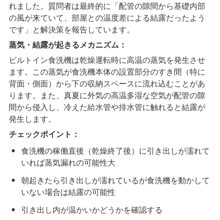
れました。質問者は最終的に「配管の隙間から基礎内部
の風が来ていて、部屋との温度差による結露だったよう
です」と解決策を報告しています。
蒸気・結露が起きるメカニズム：
ビルトイン食洗機は乾燥運転時に高温の蒸気を発生させ
ます。この蒸気が食洗機本体の設置部分のすき間（特に
背面・側面）から下の収納スペースに流れ込むことがあ
ります。また、真夏に外気の高温多湿な空気が配管の隙
間から侵入し、冷えた給水管や排水管に触れると結露が
発生します。
チェックポイント：
食洗機の稼働直後（乾燥終了後）に引き出しが濡れて
いれば蒸気漏れの可能性大
朝起きたら引き出しが濡れているが食洗機を動かして
いない場合は結露の可能性
引き出し内が温かいかどうかを確認する