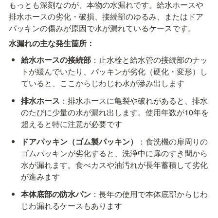
もっとも深刻なのが、本物の水漏れです。給水ホースや
排水ホースの劣化・破損、接続部のゆるみ、またはドア
パッキンの傷みが原因で水が漏れているケースです。
水漏れの主な発生箇所：
給水ホースの接続部
：止水栓と給水管の接続部のナッ
トが緩んでいたり、パッキンが劣化（硬化・変形）し
ていると、ここからじわじわ水が滲み出します
排水ホース
：排水ホースに亀裂や破れがあると、排水
のたびに少量の水が漏れ出します。使用年数が10年を
超えると特に注意が必要です
ドアパッキン（ゴム製パッキン）
：食洗機の扉周りの
ゴムパッキンが劣化すると、洗浄中に扉のすき間から
水が漏れます。食べカスや油汚れが長年蓄積して劣化
が進みます
本体底部の防水パン
：長年の使用で本体底部からじわ
じわ漏れるケースもあります