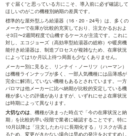
すぐ届く”と思っている方にこそ、導入前に必ず確認して
ほしいのがこの機種別納期の差異です。
標準的な屋外型ふろ給湯器（16・20・24号）は、多くの
メーカーで在庫が比較的充実しており、注文かるおおよ
そ3日〜2週間程度で山機するケースが主流です。これに
対し、エコジョーズ（高効率型給湯器の総称）や暖房機
能付き給湯器は、制造プロセスが複雑なため、在庫状況
によっては1か月以上待つ局面も少なくありません。
メーカー別に見ると、リンナイ・ノーリツ（ハーマン）
は機種ラインナップが多く、一部人気機種には品薄感が
完全に解消していない機種もあるとされています。一方
パロマは他メーカーに比べ納期が比較的安定している機
種が多いとの評価がありますが、いずれにせよ在庫状況
は時期によって異なります。
大切なのは
、機種が决まった時点で「今の在庫状況と納
期」を比較的早い段階で業者に確認することです。特に
10月以降は「注文したわりに長期化する」リスクが高ま
るため、変更がきかない場合は早めの発注をおすすめし