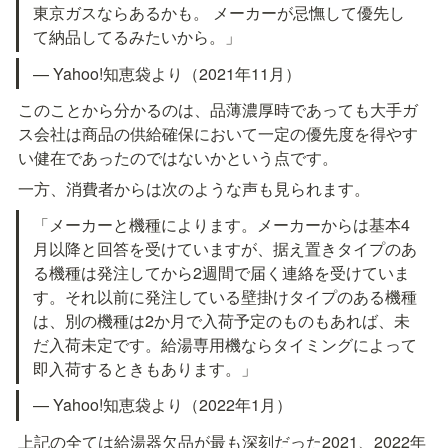
東京ガスならあるかも。 メーカーが忌憮して優先し
て納品してるみたいから。」
— Yahoo!知恵袋より（2021年11月）
このことから分かるのは、品薄濃厚時であっても大手ガ
ス会社は商品の供給確保において一定の優先度を得やす
い健在であったのではないかという点です。
一方、消費者からは次のような声も見られます。
「メーカーと機種によります。メーカーからは基本4
月以降と回答を受けていますが、据え置きタイプのあ
る機種は発注してから2週間で届く連絡を受けていま
す。それ以前に発注している壁掛けタイプのある機種
は、別の機種は2か月で入荷予定のものもあれば、未
だ入荷未定です。給湯専用機ならタイミングによって
即入荷するときもあります。」
— Yahoo!知恵袋より（2022年1月）
上記の全ては給湯器欠品が最も深刻だった2021、2022年