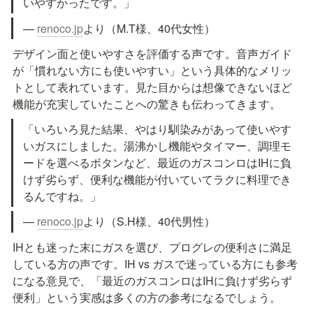
いやすかったです。」
— 
renoco.jp
より（M.T様、40代女性）
デザイン面と使いやすさを評価する声です。音声ガイド
が「慣れない方にも使いやすい」という具体的なメリッ
トとして表れています。見た目からは想像できないほど
機能が充実していたことへの驚きも伝わってきます。
「いろいろ見た結果、やはり馴染みがあって使いやす
いガスにしました。湯沸かし機能やタイマー、調理モ
ードを選べるボタンなど、最近のガスコンロはIHに負
けず劣らず、便利な機能が付いていてラクに料理でき
るんですね。」
— 
renoco.jp
より（S.H様、40代男性）
IHとも迷った末にガスを選び、プログレの便利さに満足
している方の声です。IH vs ガスで迷っている方にも参考
になる意見で、「最近のガスコンロはIHに負けず劣らず
便利」という実感は多くの方の参考になるでしょう。