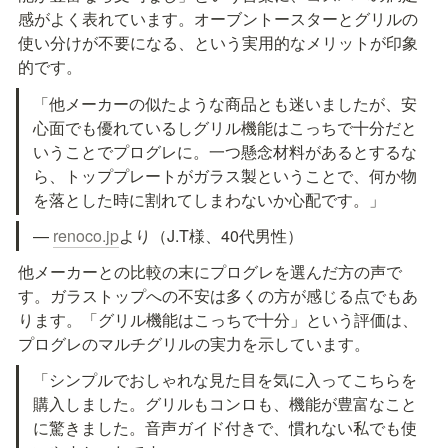
感がよく表れています。オーブントースターとグリルの
使い分けが不要になる、という実用的なメリットが印象
的です。
「他メーカーの似たような商品とも迷いましたが、安
心面でも優れているしグリル機能はこっちで十分だと
いうことでプログレに。一つ懸念材料があるとするな
ら、トッププレートがガラス製ということで、何か物
を落とした時に割れてしまわないか心配です。」
— 
renoco.jp
より（J.T様、40代男性）
他メーカーとの比較の末にプログレを選んだ方の声で
す。ガラストップへの不安は多くの方が感じる点でもあ
ります。「グリル機能はこっちで十分」という評価は、
プログレのマルチグリルの実力を示しています。
「シンプルでおしゃれな見た目を気に入ってこちらを
購入しました。グリルもコンロも、機能が豊富なこと
に驚きました。音声ガイド付きで、慣れない私でも使