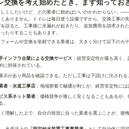
レ交換を考え始めたとき、まず知ってお
新しくしたいけど、どの業者に頼めばいいのかわからない」—
なくありません。トイレは毎日使う設備ですから、交換工事の
びを誤ると、工事後に水漏れが起きたり、追加費用を請求され
なったりすることもあります。
リフォームや交換を依頼できる業者は、大きく分けて以下のカ
手インフラ企業による交換サービス
：経営安定性が最も高く、
的に担保されている。
展示があり商品を確認できる。ただし工事は下請けに出される
業者・水道工事店
：地域密着で融通が利くが、経営安定性には
ビス系ネット業者
：価格競争が激しく安くなることもあるが、
る。
しく理解した上で、自分の状況に合った業者を選ぶことが、後
は、水道法上の
「指定給水装置工事事業者」
として自治体に認