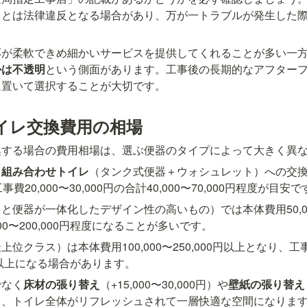
ことは法律違反となる場合があり、万が一トラブルが発生した
。
応が柔軟できめ細かいサービスを提供してくれることが多い一
かは不透明
という側面があります。工事後の長期的なアフター
に置いて選択することが大切です。
イレ交換費用の相場
換する場合の費用相場は、選ぶ便器のタイプによって大きく異
、
組み合わせトイレ
（タンク式便器＋ウォシュレット）への交
＋工事費20,000〜30,000円の合計40,000〜70,000円程度が目安
と便器が一体化したデザイン性の高いもの）では本体費用50,000
00〜200,000円程度になることが多いです。
上位クラス）は本体費用100,000〜250,000円以上となり、
000円以上になる場合があります。
でなく
床材の張り替え
（+15,000〜30,000円）や
壁紙の張り替え
と、トイレ全体がリフレッシュされて一層快適な空間になりま