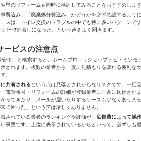
床や壁のリフォームも同時に検討してみることをおすすめしま
工事費込み」「廃棄処分費込み」かどうかを必ず確認するよう
ケースは、トイレ交換のトラブルの中でも特に多いパターンで
り1〜3割増しになった、という声をよく聞きます。
サービスの注意点
浦安市」と検索すると、ホームプロ・リショップナビ・ミツモ
表示されます。複数の業者から一度に見積もりを取れる便利な
ます。
者に共有される
という点は見落とされがちなリスクです。一括
所・電話番号・リフォームの詳細が登録業者に一斉に送信され
かかってきたり、メールが届いたりするケースも少なくありま
が来て困った」という声は珍しくありません。
掲載されている業者のランキングや評価が、
広告費によって操
たい事実です。上位に表示されているからといって、必ずしも