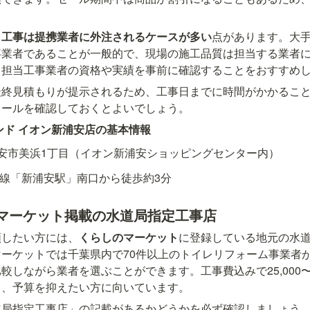
て
工事は提携業者に外注されるケースが多い
点があります。大
事業者であることが一般的で、現場の施工品質は担当する業者
。担当工事業者の資格や実績を事前に確認することをおすすめ
最終見積もりが提示されるため、工事日までに時間がかかるこ
ュールを確認しておくとよいでしょう。
ンド イオン新浦安店の基本情報
安市美浜1丁目（イオン新浦安ショッピングセンター内）
葉線「新浦安駅」南口から徒歩約3分
マーケット掲載の水道局指定工事店
頼したい方には、
くらしのマーケット
に登録している地元の水
ーケットでは千葉県内で70件以上のトイレリフォーム事業者
しながら業者を選ぶことができます。工事費込みで25,000〜3
く、予算を抑えたい方に向いています。
道局指定工事店」の記載があるかどうかを必ず確認しましょう