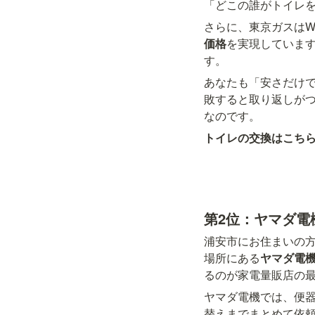
「どこの誰がトイレ
さらに、東京ガスはW
価格
を実現していま
す。
あなたも「安さだけ
敗すると取り返しが
なのです。
トイレの交換はこち
第2位：ヤマダ電
浦安市にお住まいの方
場所にある
ヤマダ電機
るのが家電量販店の
ヤマダ電機では、便
替えまでまとめて依