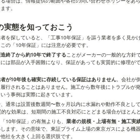
する場合は、情報提供の範囲や各社の問い合わせポリシーをあ
します。
」の実態を知っておこう
者を探していると、「工事10年保証」を謳う業者を多く見か
この「10年保証」には注意が必要です。
造終了から約10年で終了する
ことがメーカーの一般的な方針で
盤には部品が入手困難になり、保証があっても実質的に修理が
者が10年後も確実に存続している保証はありません
。会社が
も履行されることはありません。施工から数年後にトラブルが
という事例は実際に起きています。
合、通常は設置後数週間〜数ヶ月以内に水漏れや動作不良とし
質的な効果は、短期間の施工不良対応にとどまる場合がほとん
「10年保証」の有無よりも、
業者の規模・上場有無・施工実
めします。その意味で、東証プライム上場の東京ガスによる機
で他社を大きく上回る選択肢です。