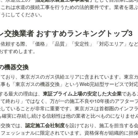
。これは水道の接続工事を行うための法的要件です。業者を選
ようにしてください。
レ交換業者 おすすめランキングトップ3
を依頼する際、「価格」「品質」「安定性」「対応エリア」な
おすすめします。
の機器交換
しており、東京ガスのガス供給エリアに含まれています。東京
事も「東京ガスの機器交換」というWeb完結型サービスで対
する最大の理由は、
東証プライム上場の安定した大企業
である
て終わり」ではなく、万が一の施工不良や10年後のアフター
続していることが非常に重要です。東京ガスは首都圏のインフ
後も確実に存続し続ける信頼性は他の業者と比べものになりませ
器交換では、
認定施工会社制度
を設けており、施工を担当する
ロフェッショナルに限定されています。資格保有が組織的に担