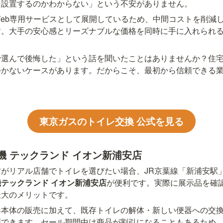
を設置するのかわからない」という不安がありません。
eb専用サービスとして展開しているため、中間コストを削減
す。大手の安心感とリーズナブルな価格を同時に手に入れられ
で選んで後悔した」という話を聞いたことはありませんか？住
つかないケースがあります。だからこそ、最初から信頼できる
ら
東京ガスのトイレ交換 公式を見る
機 テックランド イオン新浦安店
がリアル店舗でトイレを選びたい場合、JR京葉線「新浦安駅
テックランド イオン新浦安店
が便利です。実際に展示品を確
最大のメリットです。
器本体の販売に加えて、既存トイレの解体・新しい便器への交
頼できます。セール期間中は商品が割引になることもあるため