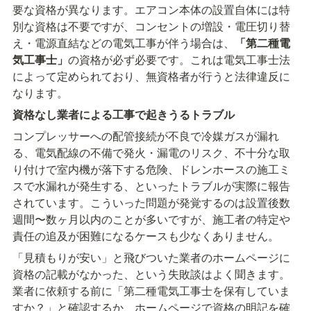
要な資格が異なります。エアコン本体の設置自体には特
別な資格は不要ですが、コンセントの増設・電圧切り替
え・電源直結などの電気工事が伴う場合は、
「第二種電
気工事士」
の資格が必ず必要です。これは電気工事士法
によって定められており、無資格者が行うと法律違反に
なります。
資格なし業者による工事で起きうるトラブル
コンプレッサーへの配管接続が不良で冷媒ガスが漏れ
る、電気配線の不備で発火・漏電のリスク、不十分な取
り付けで室内機が落下する危険、ドレンホースの施工ミ
スで水漏れが発生する、といったトラブルが実際に報告
されています。こういった問題が発覚するのは設置後数
週間〜数ヶ月以内のことが多いですが、施工者の特定や
責任の追及が困難になるケースも少なくありません。
「見積もりが安い」と飛びついた業者のホームページに
資格の記載がなかった、という失敗談はよく聞きます。
業者に依頼する前に「第二種電気工事士を保有していま
すか？」と確認するか、ホームページで資格の明記を確