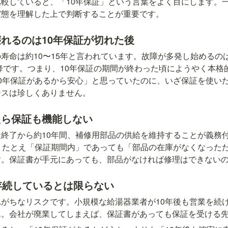
較していると、「10年保証」という言葉をよく目にします。
実態を理解した上で判断することが重要です。
れるのは10年保証が切れた後
寿命は約10〜15年と言われています。故障が多発し始めるの
以降です。つまり、10年保証の期間が終わった頃にようやく本
0年保証があるから安心」と思っていたのに、いざ保証を使い
ースは珍しくありません。
たら保証も機能しない
終了から約10年間、補修用部品の供給を維持することが義務
、たとえ「保証期間内」であっても「部品の在庫がなくなった
す。保証書が手元にあっても、部品がなければ修理はできない
存続しているとは限らない
がちなリスクです。小規模な給湯器業者が10年後も営業を続
ん。会社が廃業してしまえば、保証書があっても保証を受ける