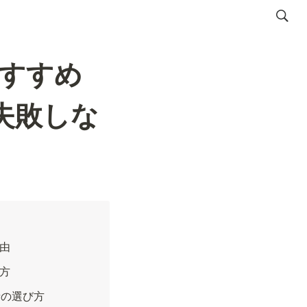
すすめ
失敗しな
由
方
者の選び方