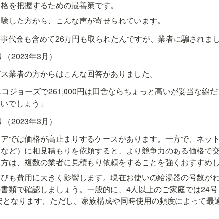
価格を把握するための最善策です。
経験した方から、こんな声が寄せられています。
事代金も含めて26万円も取られたんですが、業者に騙されま
り（2023年3月）
ガス業者の方からはこんな回答がありました。
エコジョーズで261,000円は田舎ならちょっと高いが妥当な線
ないでしょう」
り（2023年3月）
リアでは価格が高止まりするケースがあります。一方で、ネッ
ーなど）に相見積もりを依頼すると、より競争力のある価格で
い方は、複数の業者に見積もり依頼をすることを強くおすすめ
選びも費用に大きく影響します。現在お使いの給湯器の号数が
書類で確認しましょう。一般的に、4人以上のご家庭では24号、
目安となります。ただし、家族構成や同時使用の頻度によって最