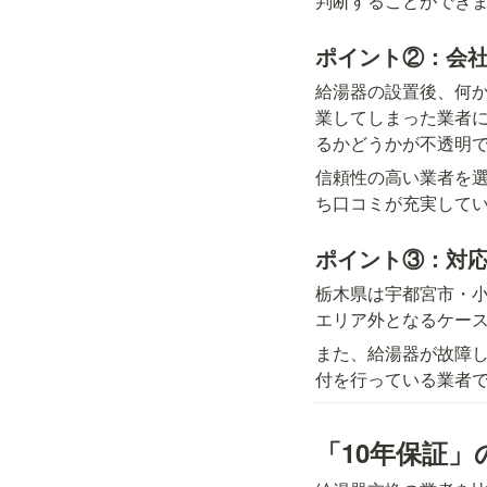
判断することができ
ポイント②：会
給湯器の設置後、何
業してしまった業者
るかどうかが不透明
信頼性の高い業者を
ち口コミが充実して
ポイント③：対
栃木県は宇都宮市・
エリア外となるケー
また、給湯器が故障し
付を行っている業者
「10年保証