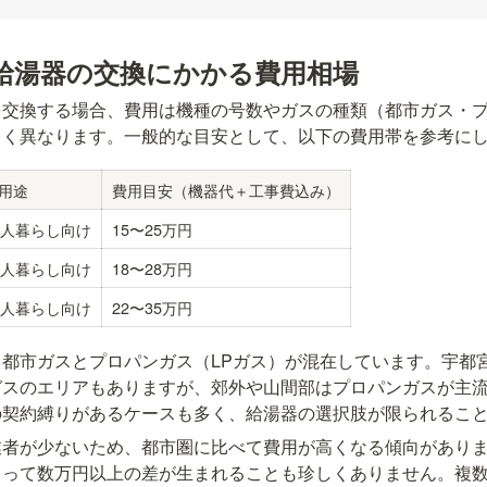
給湯器の交換にかかる費用相場
を交換する場合、費用は機種の号数やガスの種類（都市ガス・
きく異なります。一般的な目安として、以下の費用帯を参考に
用途
費用目安（機器代＋工事費込み）
2人暮らし向け
15〜25万円
3人暮らし向け
18〜28万円
5人暮らし向け
22〜35万円
都市ガスとプロパンガス（LPガス）が混在しています。宇都
ガスのエリアもありますが、郊外や山間部はプロパンガスが主
の契約縛りがあるケースも多く、給湯器の選択肢が限られるこ
業者が少ないため、都市圏に比べて費用が高くなる傾向があり
よって数万円以上の差が生まれることも珍しくありません。複