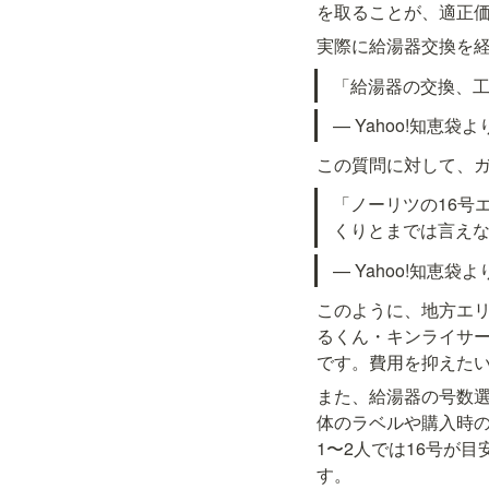
を取ることが、適正
実際に給湯器交換を
「給湯器の交換、工
— Yahoo!知恵袋よ
この質問に対して、
「ノーリツの16号
くりとまでは言え
— Yahoo!知恵袋よ
このように、地方エ
るくん・キンライサ
です。費用を抑えた
また、給湯器の号数
体のラベルや購入時の
1〜2人では16号が
す。