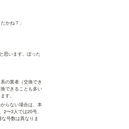
したかね？」
だと思います。ぼった
ト系の業者（交換でき
交換できることも多い
します。
わからない場合は、本
2〜3人では20号、
適な号数は異なりま