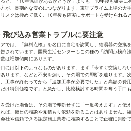
ると、「10年保証があるかどうか」よりも「10年後も確実に
の方が、長期的な安心につながります。東証プライム上場の大
リスクは極めて低く、10年後も確実にサポートを受けられる
・飛び込み営業トラブルに要注意
リアでは、「無料点検」を名目に自宅を訪問し、給湯器の交換
報告されています。国民生活センターもこの種の「訪問点検商
件数は増加傾向にあります。
手口には以下のようなものがあります。まず「今すぐ交換しな
があります」などと不安を煽り、その場での即断を迫ります。
ら、工事が終わってから「追加工事が必要でした」と高額の費
日だけ特別価格です」と急かし、比較検討する時間を奪う手口
問を受けた場合は、その場で即断せずに「一度考えます」と伝
あれば、後日の相談や見積もり依頼を断ることはありません。
ス会社や信頼できる認定施工業者に相談することで正確に判断