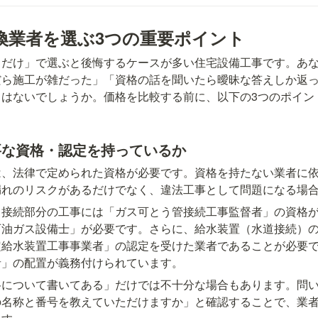
換業者を選ぶ3つの重要ポイント
さだけ」で選ぶと後悔するケースが多い住宅設備工事です。あ
だら施工が雑だった」「資格の話を聞いたら曖昧な答えしか返
とはないでしょうか。価格を比較する前に、以下の3つのポイン
要な資格・認定を持っているか
は、法律で定められた資格が必要です。資格を持たない業者に
漏れのリスクがあるだけでなく、違法工事として問題になる場
ス接続部分の工事には「ガス可とう管接続工事監督者」の資格
石油ガス設備士」が必要です。さらに、給水装置（水道接続）
定給水装置工事事業者」の認定を受けた業者であることが必要
者」の配置が義務付けられています。
格について書いてある」だけでは不十分な場合もあります。問
の名称と番号を教えていただけますか」と確認することで、業