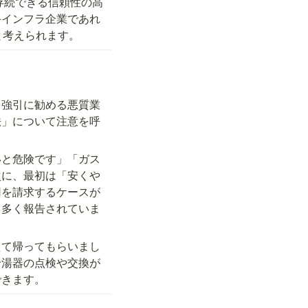
存続できる信頼性の高
手インフラ企業であれ
と考えられます。
を強引に勧める悪質業
法」について注意を呼
いと危険です」「ガス
次に、最初は「安くや
用を請求するケースが
も多く報告されていま
えて帰ってもらいまし
給湯器の点検や交換が
できます。