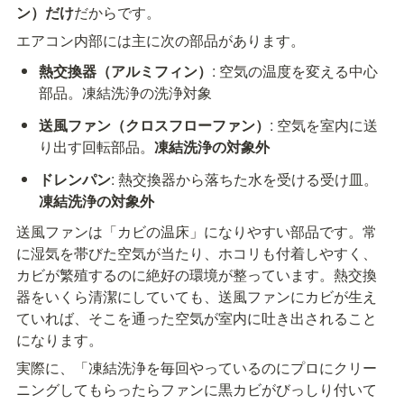
ン）だけ
だからです。
エアコン内部には主に次の部品があります。
熱交換器（アルミフィン）
: 空気の温度を変える中心
部品。凍結洗浄の洗浄対象
送風ファン（クロスフローファン）
: 空気を室内に送
り出す回転部品。
凍結洗浄の対象外
ドレンパン
: 熱交換器から落ちた水を受ける受け皿。
凍結洗浄の対象外
送風ファンは「カビの温床」になりやすい部品です。常
に湿気を帯びた空気が当たり、ホコリも付着しやすく、
カビが繁殖するのに絶好の環境が整っています。熱交換
器をいくら清潔にしていても、送風ファンにカビが生え
ていれば、そこを通った空気が室内に吐き出されること
になります。
実際に、「凍結洗浄を毎回やっているのにプロにクリー
ニングしてもらったらファンに黒カビがびっしり付いて