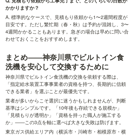
Q. 見積もり依頼から工事完了まで、どのくらいの日数が
かかりますか？
A. 標準的なケースで、見積もり依頼から1〜2週間程度が
目安です。ただし繁忙期（春・秋）は予約が混雑し、3〜
4週間かかることもあります。急ぎの場合は早めに問い合
わせておくことをおすすめします。
まとめ——神奈川県でビルトイン食
洗機を安心して交換するために
神奈川県でビルトイン食洗機の交換を依頼する際は、
「指定給水装置工事事業者の資格を持つ、長期的に信頼
できる業者」を選ぶことが最優先です。
業者が多いからこそ選択に迷うかもしれませんが、判断
基準はシンプルです。「10年後も存続できる規模か」
「見積もりが透明か」「資格を持った職人が施工する
か」——この3点を軸に選べば大きな失敗は防げます。
東京ガス供給エリア内（横浜市・川崎市・相模原市・横