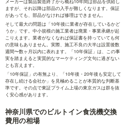
メーカーは製品製造終了から概ね10年間は部品を供給し
ますが、それ以降は部品の入手が難しくなります。保証
があっても、部品がなければ修理はできません。
そして最大の問題は「10年後に業者が存在しているかど
うか」です。中小規模の施工業者は廃業・事業承継が起
こりえます。業者がなくなれば保証書を持っていても何
の意味もありません。実際、施工不良の大半は設置後数
週間〜数ヶ月以内に表れます。「10年保証」は、この事
実を踏まえると実質的なマーケティング文句に過ぎない
とも言えます。
「10年保証」の有無より、「10年後・20年後も安定して
存在し続ける会社か」を見極めることが本質的な判断基
準です。その点で東証プライム上場の東京ガスは群を抜
く安心感があります。
神奈川県でのビルトイン食洗機交換
費用の相場