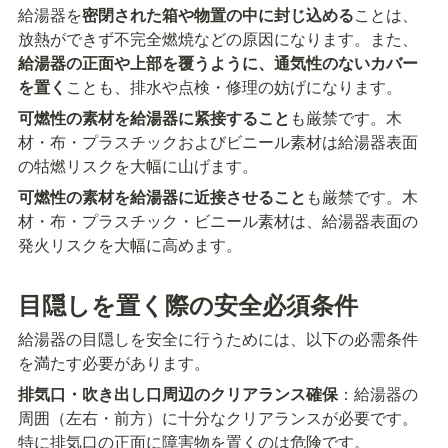
給湯器を
密閉された箱や物置の中に封じ込める
ことは、
放熱ができず不完全燃焼などの原因になります。また、
給湯器の正面や上部を覆うように、通気性のないカバー
を置く
ことも、排水や点検・修理の妨げになります。
可燃性の素材を給湯器に紧接すること
も厳禁です。木
材・布・プラスチックおよびビニール素材は給湯器表面
の牯燃リスクを大幅に山げます。
可燃性の素材を給湯器に近接させること
も厳禁です。木
材・布・プラスチック・ビニール素材は、給湯器表面の
発火リスクを大幅に高めます。
目隠しを置く際の安全必須条件
給湯器の目隠しを安全に行うためには、以下の必需条件
を満たす必要があります。
排気口・吹き出し口周辺のクリアランス確保
：給湯器の
周囲（左右・前方）に十分なクリアランスが必要です。
特に排気口の正面に障害物を置くのは危険です。