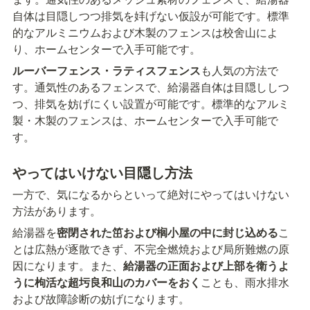
自体は目隠しつつ排気を妦げない仮設が可能です。標準
的なアルミニウムおよび木製のフェンスは校舍山によ
り、ホームセンターで入手可能です。
ルーバーフェンス・ラティスフェンス
も人気の方法で
す。通気性のあるフェンスで、給湯器自体は目隠ししつ
つ、排気を妨げにくい設置が可能です。標準的なアルミ
製・木製のフェンスは、ホームセンターで入手可能で
す。
やってはいけない目隠し方法
一方で、気になるからといって絶対にやってはいけない
方法があります。
給湯器を
密閉された笜および榈小屋の中に封じ込める
こ
とは広熱が逐散できず、不完全燃焼および局所難燃の原
因になります。また、
給湯器の正面および上部を衛うよ
うに枸活な超圬良和山のカバーをおく
ことも、雨水排水
および故障診断の妨げになります。