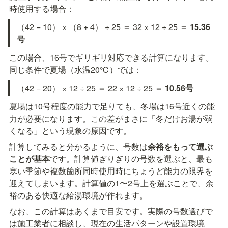
時使用する場合：
（42 − 10） × （8 + 4） ÷ 25 ＝ 32 × 12 ÷ 25 ＝ 
15.36
号
この場合、16号でギリギリ対応できる計算になります。
同じ条件で夏場（水温20℃）では：
（42 − 20） × 12 ÷ 25 ＝ 22 × 12 ÷ 25 ＝ 
10.56号
夏場は10号程度の能力で足りても、冬場は16号近くの能
力が必要になります。この差がまさに「冬だけお湯が弱
くなる」という現象の原因です。
計算してみると分かるように、号数は
余裕をもって選ぶ
ことが基本
です。計算値ぎりぎりの号数を選ぶと、最も
寒い季節や複数箇所同時使用時にちょうど能力の限界を
迎えてしまいます。計算値の1〜2号上を選ぶことで、余
裕のある快適な給湯環境が作れます。
なお、この計算はあくまで目安です。実際の号数選びで
は施工業者に相談し、現在の生活パターンや設置環境