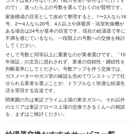
ので）、迷ったら上の号数を選んでおくのが賢明です。
家族構成の目安として改めて整理すると、1〜2人なら16
号、2〜4人なら20号、4人以上や床暖房・浴室乾燥機が
ある場合は24号が基本の目安です。現在の給湯器で冬に
不満を感じているなら、一段階上の号数への交換を検討
してください。
そして号数と同等以上に重要なのが業者選びです。「10
年保証」の文言に惑わされず、業者の信頼性・継続性を
判断基準にしてください。号数アップを伴う交換では、
ガスメーターやガス管の確認も含めてワンストップで任
せられる業者を選ぶことが、トラブルなく快適な給湯生
活を実現する近道です。
関東圏の方は東証プライム上場の東京ガスへ、それ以外
のエリアは東証グロース上場の交換できるくんへの相談
を、まずはご検討ください。
給湯器交換おすすめサービス一覧