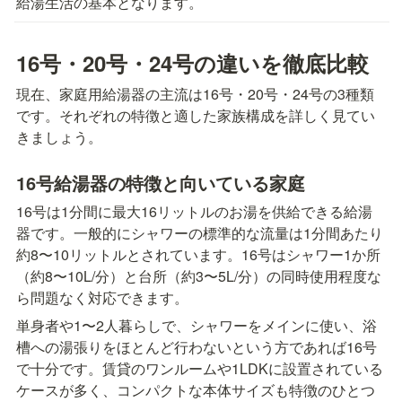
給湯生活の基本となります。
16号・20号・24号の違いを徹底比較
現在、家庭用給湯器の主流は16号・20号・24号の3種類
です。それぞれの特徴と適した家族構成を詳しく見てい
きましょう。
16号給湯器の特徴と向いている家庭
16号は1分間に最大16リットルのお湯を供給できる給湯
器です。一般的にシャワーの標準的な流量は1分間あたり
約8〜10リットルとされています。16号はシャワー1か所
（約8〜10L/分）と台所（約3〜5L/分）の同時使用程度な
ら問題なく対応できます。
単身者や1〜2人暮らしで、シャワーをメインに使い、浴
槽への湯張りをほとんど行わないという方であれば16号
で十分です。賃貸のワンルームや1LDKに設置されている
ケースが多く、コンパクトな本体サイズも特徴のひとつ