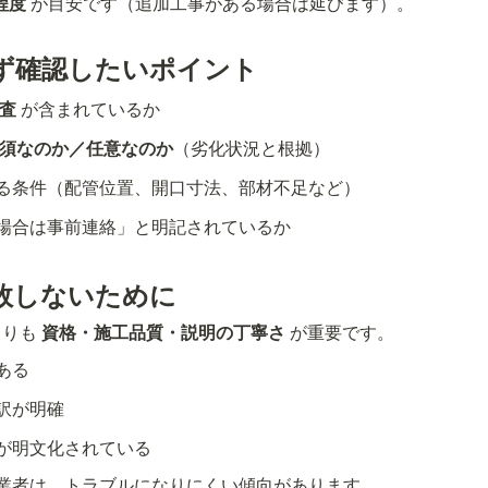
程度
 が目安です（追加工事がある場合は延びます）。
ず確認したいポイント
査
 が含まれているか
須なのか／任意なのか
（劣化状況と根拠）
る条件（配管位置、開口寸法、部材不足など）
場合は事前連絡」と明記されているか
敗しないために
りも 
資格・施工品質・説明の丁寧さ
 が重要です。
ある
訳が明確
が明文化されている
業者は、トラブルになりにくい傾向があります。