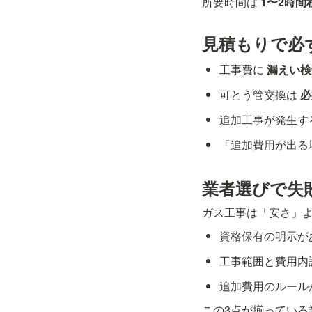
所要時間は 
1〜2時間
見積もりで必
工事費に 
漏えい検
可とう管交換は 
必
追加工事が発生す
「追加費用が出る
業者選びで失
ガス工事は「安さ」よ
資格保有の明示が
工事範囲と費用内
追加費用のルール
この3点が揃っている