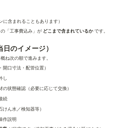
ンに含まれることもあります）
の「工事費込み」が 
どこまで含まれているか
 です。
当日のイメージ）
、概ね次の順で進みます。
・開口寸法・配管位置）
外し
材の状態確認（必要に応じて交換）
接続
石けん水／検知器等）
操作説明