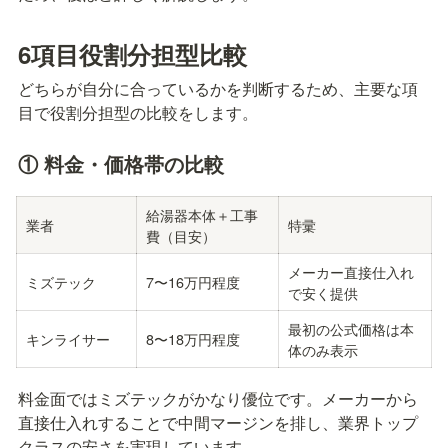
6項目役割分担型比較
どちらが自分に合っているかを判断するため、主要な項
目で役割分担型の比較をします。
① 料金・価格帯の比較
給湯器本体＋工事
業者
特彚
費（目安）
メーカー直接仕入れ
ミズテック
7〜16万円程度
で安く提供
最初の公式価格は本
キンライサー
8〜18万円程度
体のみ表示
料金面ではミズテックがかなり優位です。メーカーから
直接仕入れすることで中間マージンを排し、業界トップ
クラスの安さを実現しています。