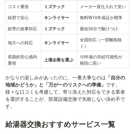
コスト重視
メーカー直仕入れで安い
ミズテック
経歴で安心
無料W10年保証が標準
キンライサー
総専の急事対応
最短30分で駆けつけ
ミズテック
全国対応（一部離島除
地方への対応
キンライサー
く）
長期的安心感内
10年後の存続可能性が
上場企業を選ぶ
重視
格段に高い
かなりの楽しみがあったのに、一番大事なのは
「自分の
地域かどうか」と「万が一のリスクへの準備」
です。
様々な口コミも考慮して、寄り添えた対応をできる業者
を選択することが、部屋設備交換で失敗しない決め手で
す。
給湯器交換おすすめサービス一覧