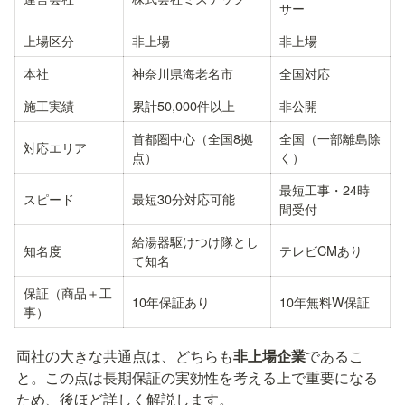
サー
上場区分
非上場
非上場
本社
神奈川県海老名市
全国対応
施工実績
累計50,000件以上
非公開
首都圏中心（全国8拠
全国（一部離島除
対応エリア
点）
く）
最短工事・24時
スピード
最短30分対応可能
間受付
給湯器駆けつけ隊とし
知名度
テレビCMあり
て知名
保証（商品＋工
10年保証あり
10年無料W保証
事）
両社の大きな共通点は、どちらも
非上場企業
であるこ
と。この点は長期保証の実効性を考える上で重要になる
ため、後ほど詳しく解説します。