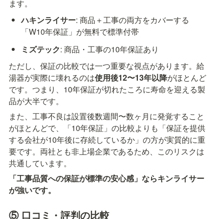
ます。
ハキンライサー
: 商品＋工事の両方をカバーする
「W10年保証」が無料で標準付帯
ミズテック
: 商品・工事の10年保証あり
ただし、保証の比較では一つ重要な視点があります。給
湯器が実際に壊れるのは
使用後12〜13年以降
がほとんど
です。つまり、10年保証が切れたころに寿命を迎える製
品が大半です。
また、工事不良は設置後数週間〜数ヶ月に発覚すること
がほとんどで、「10年保証」の比較よりも「保証を提供
する会社が10年後に存続しているか」の方が実質的に重
要です。両社とも非上場企業であるため、このリスクは
共通しています。
「工事品質への保証が標準の安心感」ならキンライサー
が強いです。
⑤ 口コミ・評判の比較