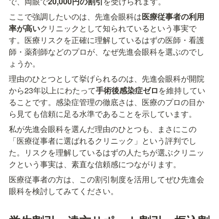
で、両眼で
20,000円の割引
を受けられます。
ここで強調したいのは、先進会眼科は
医療従事者の利用
率が高い
クリニックとして知られているという事実で
す。医療リスクを正確に理解しているはずの医師・看護
師・薬剤師などのプロが、なぜ先進会眼科を選ぶのでし
ょうか。
理由のひとつとして挙げられるのは、先進会眼科が開院
から23年以上にわたって
手術後感染症ゼロ
を維持してい
ることです。感染症管理の徹底さは、医療のプロの目か
ら見ても信頼に足る水準であることを示しています。
私が先進会眼科を選んだ理由のひとつも、まさにこの
「医療従事者に選ばれるクリニック」という評判でし
た。リスクを理解しているはずの人たちが選ぶクリニッ
クという事実は、素直な信頼感につながります。
医療従事者の方は、この割引制度を活用してぜひ先進会
眼科を検討してみてください。