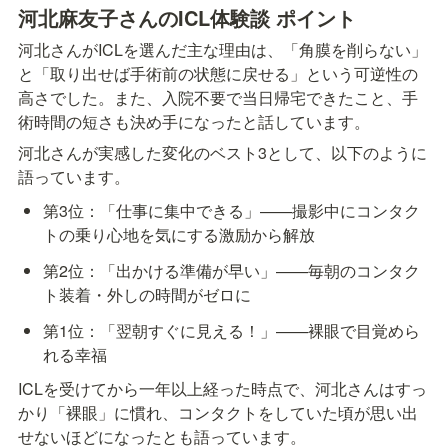
河北麻友子さんのICL体験談 ポイント
河北さんがICLを選んだ主な理由は、「角膜を削らない」
と「取り出せば手術前の状態に戻せる」という可逆性の
高さでした。また、入院不要で当日帰宅できたこと、手
術時間の短さも決め手になったと話しています。
河北さんが実感した変化のベスト3として、以下のように
語っています。
第3位：「仕事に集中できる」——撮影中にコンタク
トの乗り心地を気にする激励から解放
第2位：「出かける準備が早い」——毎朝のコンタク
ト装着・外しの時間がゼロに
第1位：「翌朝すぐに見える！」——裸眼で目覚めら
れる幸福
ICLを受けてから一年以上経った時点で、河北さんはすっ
かり「裸眼」に慣れ、コンタクトをしていた頃が思い出
せないほどになったとも語っています。