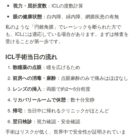
視力・屈折度数
：ICLの度数計算
眼の健康状態
：白内障、緑内障、網膜疾患の有無
私のような「円錐角膜」でレーシックを断られた方で
も、ICLには適応している場合があります。まずは検査を
受けることが第一歩です。
ICL手術当日の流れ
散瞳薬の点眼
：瞳を広げるため
前房への消毒・麻酔
：点眼麻酔のみで痛みはほぼなし
レンズの挿入
：両眼で約2〜5分程度
リカバリールームで休憩
：数十分安静
帰宅
：当日中に帰れるクリニックがほとんど
翌日検診
：視力確認・安全確認
手術はリスクが低く、世界中で安全性が証明されていま