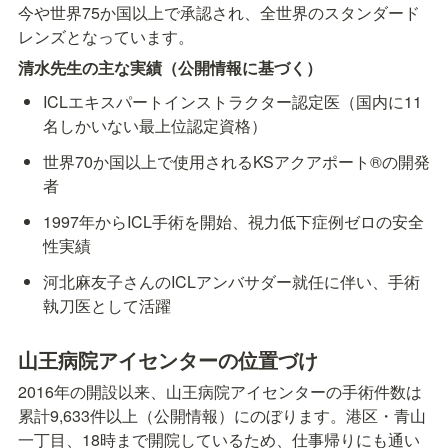
今や世界75か国以上で承認され、全世界のスタンダード
レンズとなっています。
清水先生の主な実績（公開情報に基づく）
ICLエキスパートインストラクター認定医（国内に11
名しかいない最上位認定資格）
世界70か国以上で使用されるKSアクアポート®の開発
者
1997年からICL手術を開始、視力低下症例ゼロの安全
性実績
河北麻友子さんのICLアンバサダー就任に伴い、手術
執刀医として活躍
山王病院アイセンターの位置づけ
2016年の開設以来、山王病院アイセンターの手術件数は
累計9,633件以上（公開情報）にのぼります。港区・青山
一丁目、18時まで開院しているため、仕事帰りにも通い