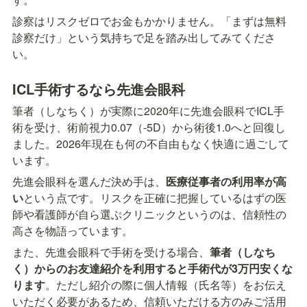
診察はリスクゼロでお金もかかりません。「まずは無料
診察だけ」という気持ちで足を踏み出してみてくださ
い。
ICL手術するなら先進会眼科
筆者（しなちく）が実際に2020年に先進会眼科でICL手
術を受け、術前視力0.07（-5D）から術後1.0へと回復し
ました。2026年現在も何の不自由もなく快適に過ごして
います。
先進会眼科を選んだ決め手は、
医療従事者の利用率が高
い
という点です。リスクを正確に把握しているはずの医
師や看護師が自ら選ぶクリニックというのは、信頼性の
高さを物語っています。
また、先進会眼科で手術を受ける場合、
筆者（しなち
く）からのお友達紹介を利用すると手術代が3万円安くな
ります
。ただし紹介の際に個人情報（氏名等）をお伝え
いただく必要があるため、信頼いただける方のみご活用