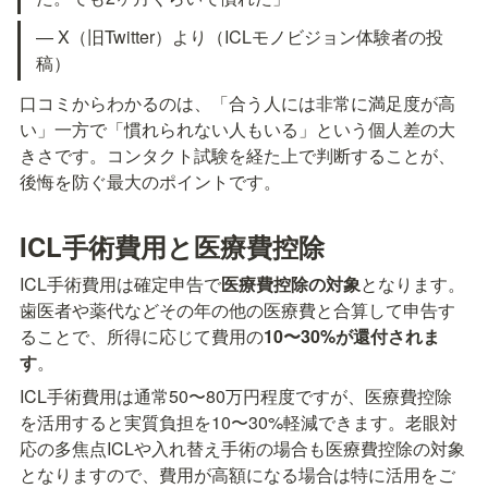
— X（旧Twitter）より（ICLモノビジョン体験者の投
稿）
口コミからわかるのは、「合う人には非常に満足度が高
い」一方で「慣れられない人もいる」という個人差の大
きさです。コンタクト試験を経た上で判断することが、
後悔を防ぐ最大のポイントです。
ICL手術費用と医療費控除
ICL手術費用は確定申告で
医療費控除の対象
となります。
歯医者や薬代などその年の他の医療費と合算して申告す
ることで、所得に応じて費用の
10〜30%が還付されま
す
。
ICL手術費用は通常50〜80万円程度ですが、医療費控除
を活用すると実質負担を10〜30%軽減できます。老眼対
応の多焦点ICLや入れ替え手術の場合も医療費控除の対象
となりますので、費用が高額になる場合は特に活用をご