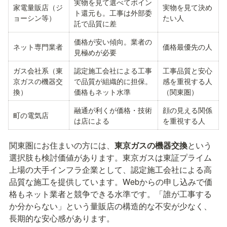
実物を見て選べてポイン
家電量販店（ジ
実物を見て決め
ト還元も。工事は外部委
ョーシン等）
たい人
託で品質に差
価格が安い傾向。業者の
ネット専門業者
価格最優先の人
見極めが必要
ガス会社系（東
認定施工会社による工事
工事品質と安心
京ガスの機器交
で品質が組織的に担保。
感を重視する人
換）
価格もネット水準
（関東圏）
融通が利くが価格・技術
顔の見える関係
町の電気店
は店による
を重視する人
関東圏にお住まいの方には、
東京ガスの機器交換
という
選択肢も検討価値があります。東京ガスは東証プライム
上場の大手インフラ企業として、認定施工会社による高
品質な施工を提供しています。Webからの申し込みで価
格もネット業者と競争できる水準です。「誰が工事する
か分からない」という量販店の構造的な不安が少なく、
長期的な安心感があります。