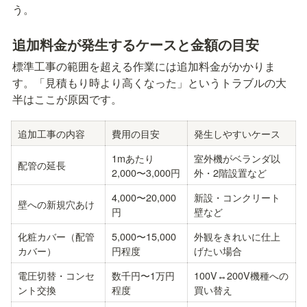
う。
追加料金が発生するケースと金額の目安
標準工事の範囲を超える作業には追加料金がかかりま
す。「見積もり時より高くなった」というトラブルの大
半はここが原因です。
追加工事の内容
費用の目安
発生しやすいケース
1mあたり
室外機がベランダ以
配管の延長
2,000〜3,000円
外・2階設置など
4,000〜20,000
新設・コンクリート
壁への新規穴あけ
円
壁など
化粧カバー（配管
5,000〜15,000
外観をきれいに仕上
カバー）
円程度
げたい場合
電圧切替・コンセ
数千円〜1万円
100V↔200V機種への
ント交換
程度
買い替え