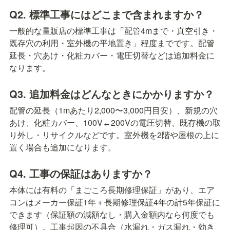
Q2. 標準工事にはどこまで含まれますか？
一般的な量販店の標準工事は「配管4mまで・真空引き・
既存穴の利用・室外機の平地置き」程度までです。配管
延長・穴あけ・化粧カバー・電圧切替などは追加料金に
なります。
Q3. 追加料金はどんなときにかかりますか？
配管の延長（1mあたり2,000〜3,000円目安）、新規の穴
あけ、化粧カバー、100V↔200Vの電圧切替、既存機の取
り外し・リサイクルなどです。室外機を2階や屋根の上に
置く場合も追加になります。
Q4. 工事の保証はありますか？
本体には有料の「まごころ長期修理保証」があり、エア
コンはメーカー保証1年＋長期修理保証4年の計5年保証に
できます（保証額の減額なし・購入金額内なら何度でも
修理可）。工事起因の不具合（水漏れ・ガス漏れ・効き