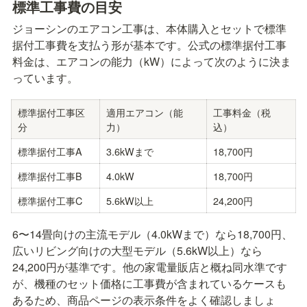
標準工事費の目安
ジョーシンのエアコン工事は、本体購入とセットで標準
据付工事費を支払う形が基本です。公式の標準据付工事
料金は、エアコンの能力（kW）によって次のように決ま
っています。
標準据付工事区
適用エアコン（能
工事料金（税
分
力）
込）
標準据付工事A
3.6kWまで
18,700円
標準据付工事B
4.0kW
18,700円
標準据付工事C
5.6kW以上
24,200円
6〜14畳向けの主流モデル（4.0kWまで）なら18,700円、
広いリビング向けの大型モデル（5.6kW以上）なら
24,200円が基準です。他の家電量販店と概ね同水準です
が、機種のセット価格に工事費が含まれているケースも
あるため、商品ページの表示条件をよく確認しましょ