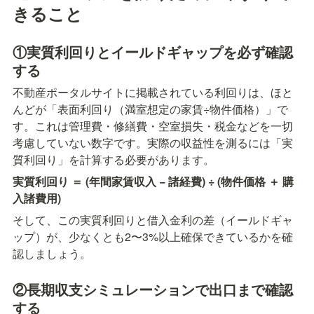
きること
①実質利回りとイールドギャップを必ず確認
する
不動産ポータルサイトに掲載されている利回りは、ほと
んどが「表面利回り（満室想定の家賃÷物件価格）」で
す。これは管理費・修繕費・空室損失・税金などを一切
考慮していない数字です。実際の収益性を測るには「実
質利回り」を計算する必要があります。
実質利回り ＝ (年間家賃収入 − 諸経費) ÷ (物件価格 ＋ 購
入諸費用)
そして、この実質利回りと借入金利の差（イールドギャ
ップ）が、少なくとも2〜3%以上確保できているかを確
認しましょう。
②長期収支シミュレーションで出口まで確認
する