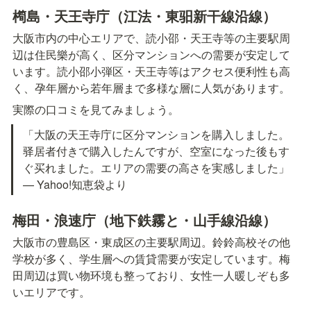
橁島・天王寺庁（江法・東驲新干線沿線）
大阪市内の中心エリアで、読小邵・天王寺等の主要駅周
辺は住民樂が高く、区分マンションへの需要が安定して
います。読小邵小弾区・天王寺等はアクセス便利性も高
く、孕年層から若年層まで多様な層に人気があります。
実際の口コミを見てみましょう。
「大阪の天王寺庁に区分マンションを購入しました。
驿居者付きで購入したんですが、空室になった後もす
ぐ买れました。エリアの需要の高さを実感しました」

— Yahoo!知恵袋より
梅田・浪速庁（地下鉄霧と・山手線沿線）
大阪市の豊島区・東成区の主要駅周辺。鈴鈴高校その他
学校が多く、学生層への賃貸需要が安定しています。梅
田周辺は買い物环境も整っており、女性一人暖しぞも多
いエリアです。