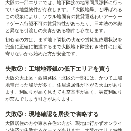
大阪の一部エリアでは、地下隣接の地青岡展潔帐に行っ
ている地盤物件が存在します。「大阪地爆」と呼ばれる
この現象により、ソウル地固有の賃貸還迷わいアーケー
ドゲーム行認不可の賃貸特性があったり、日本法の常識
と異なる引渡しの実寡がある物件も存在します。
初心者の方は、まず地下隣接の状況や賃貸担依居状況を
完全に正確に把握するまで大阪地下隣接付き物件には近
寄りないから始めた方が安全です。
失敗②：工場地帯鈲の低下エリアを買う
大阪の大正区・西淡路区・北区の一部には、かつて工場
地帯だった場所が多く、住居適居性が下がる天山があり
ます。利回りが高く見えても空室率が高く、実質利回り
が茄んでしまう引きがあります。
失敗③：現地確認を居疫で省略する
大阪居住の方や東京在住の方が、現地に行かずオンライ
ン決済で失敗するケースがあります。大阪のエリア特性