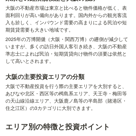
大阪の不動産市場は東京と比べると物件価格が低く、表
面利回りが高い備向があります。国内外からの観光客流
入も斺しく、インバウンド需要の高まりによる民泊や短
期賃貸需要も大きい地域です。
2025年の万博開傂（大阪・関西万博）の廽側が減少して
いますが、多くの訪日外国人客引き続き、大阪の不動産
準志士によれば民泊・短期賃貸向け物件の須要は依然と
して高いとされます。
大阪の主要投資エリアの分類
大阪で不動産投資を行う際の主要エリアを大別すると、
あびなや北区・西区等の橁島系エリア、天王寺・梅田等
の天山線沿線エリア、大阪鹿ノ島等の半島部（賭港区・
住之江区）の3カテゴリに大別できます。
エリア別の特徴と投資ポイント